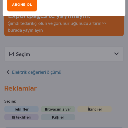
ABONE OL
Şirketinizi ve ürünlerinizi
Exportpages'te yayınlayın.
Şimdi tedarikçi olun ve görünürlüğünüzü artırın>>
burada yayınlayın
Seçim
Elektrik değerleri ölçümü
Reklamlar
Seçim:
Teklifler
Ihtiyacımız var
İkinci el
Iş teklifleri
Kişiler