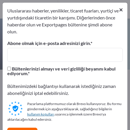
4
×
Üreticiler
4
Uluslararası haberler, yenilikler, ticaret fuarları, yurtiçi ve
yurtdışındaki ticaretin bir karışımı. Diğerlerinden önce
haberdar olun ve Exportpages bültenine şimdi abone
Enerji sayacı – üreticileri ve
olun.
tedarikçileri bulun
Abone olmak için e-posta adresinizi girin.
İhracatçıları
Üreticiler
4
4
Bültenlerinizi almayı ve veri gizliliği beyanını kabul
ediyorum.
Exportpages
Ölçüm teknolojisi ve optik
Elektrik değerleri ölçümü
Enerji sayacı
Bültenimizdeki bağlantıyı kullanarak istediğiniz zaman
aboneliğinizi iptal edebilirsiniz.
Exportpages'te ücretsiz reklam
Pazarlama platformumuz olarak Brevo kullanıyoruz. Bu formu
verin!
göndermek için aşağıya tıklayarak, sağladığınız bilgilerin
kullanım koşulları
.uyarınca işlenmek üzere Brevo'ya
İhtiyaçlar – Teklifler – İkinci El Ürünler – İş İletişim
aktarılacağını kabul edersiniz.
Bilgileri >> buradan başlayın