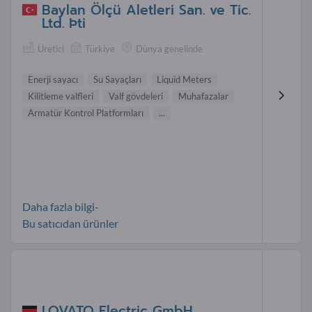
Baylan Ölçü Aletleri San. ve Tic.
Ltd. Þti
Üretici
Türkiye
Dünya genelinde
Enerji sayacı
Su Sayaçları
Liquid Meters
Kilitleme valfleri
Valf gövdeleri
Muhafazalar
Armatür Kontrol Platformları
...
Daha fazla bilgi-
Bu satıcıdan ürünler
LOVATO Electric GmbH