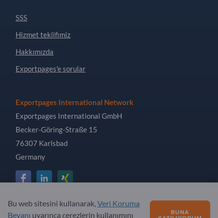
SSS
Hizmet teklifimiz
Hakkımızda
Exportpages'e sorular
Exportpages International Network
Exportpages International GmbH
Becker-Göring-Straße 15
76307 Karlsbad
Germany
Bu web sitesini kullanarak,
Veri Koruma
Copyright © 2026 Exportpages International GmbH. All
BUNA
Beyanı
uyarınca çerezlerin kullanımını