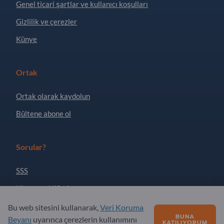
Genel ticari şartlar ve kullanıcı koşulları
Gizlilik ve çerezler
Künye
Ortak
Ortak olarak kaydolun
Bültene abone ol
Sorular?
SSS
Hizmet teklifimiz
Hakkımızda
Bu web sitesini kullanarak,
Veri Koruma
BUNA
Beyanı
uyarınca çerezlerin kullanımını
KATILIYORUM
Exportpages'e sorular