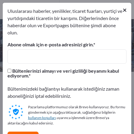
2
×
Üreticiler
2
Uluslararası haberler, yenilikler, ticaret fuarları, yurtiçi ve
yurtdışındaki ticaretin bir karışımı. Diğerlerinden önce
haberdar olun ve Exportpages bültenine şimdi abone
Fason galvaniz işleri – üreticileri ve
olun.
tedarikçileri bulun
Abone olmak için e-posta adresinizi girin.
İhracatçıları
Üreticiler
2
2
Bültenlerinizi almayı ve veri gizliliği beyanını kabul
ediyorum.
Exportpages
Hizmet sektörü
Yüzey işleme
Fason galvaniz işleri
Bültenimizdeki bağlantıyı kullanarak istediğiniz zaman
aboneliğinizi iptal edebilirsiniz.
Exportpages'te ücretsiz reklam
Pazarlama platformumuz olarak Brevo kullanıyoruz. Bu formu
verin!
göndermek için aşağıya tıklayarak, sağladığınız bilgilerin
kullanım koşulları
.uyarınca işlenmek üzere Brevo'ya
İhtiyaçlar – Teklifler – İkinci El Ürünler – İş İletişim
aktarılacağını kabul edersiniz.
Bilgileri >> buradan başlayın