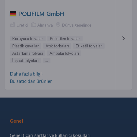
POLIFILM GmbH
Üretici
Almanya
Dünya genelinde
Koruyucu folyalar
Polietilen folyalar
Plastik çuvallar
Atık torbaları
Etiketli folyalar
Astarlama folyası
Ambalaj folyoları
İnşaat folyoları
...
Daha fazla bilgi-
Bu satıcıdan ürünler
Genel
Genel ticari şartlar ve kullanıcı koşulları