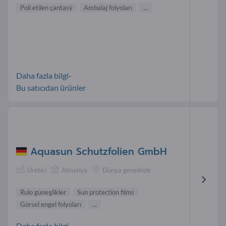
Poli etilen çantasý
Ambalaj folyoları
...
Daha fazla bilgi-
Bu satıcıdan ürünler
Aquasun Schutzfolien GmbH
Üretici
Almanya
Dünya genelinde
Rulo güneşlikler
Sun protection films
Görsel engel folyoları
...
Daha fazla bilgi-