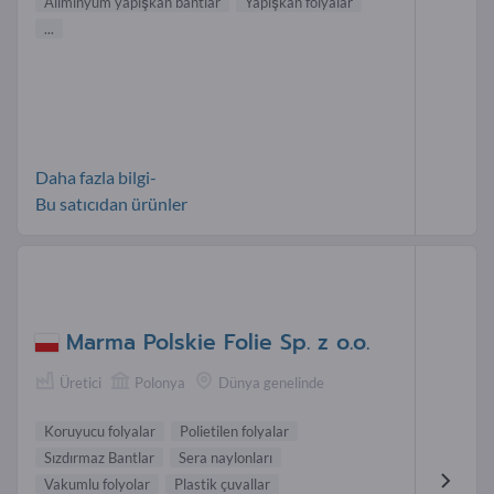
Aliminyum yapışkan bantlar
Yapışkan folyalar
...
Daha fazla bilgi-
Bu satıcıdan ürünler
Marma Polskie Folie Sp. z o.o.
Üretici
Polonya
Dünya genelinde
Koruyucu folyalar
Polietilen folyalar
Sızdırmaz Bantlar
Sera naylonları
Vakumlu folyolar
Plastik çuvallar