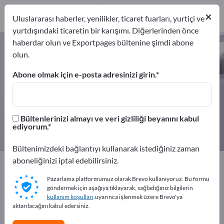
Üreticiler
6
×
Uluslararası haberler, yenilikler, ticaret fuarları, yurtiçi ve
Distribütör
1
yurtdışındaki ticaretin bir karışımı. Diğerlerinden önce
haberdar olun ve Exportpages bültenine şimdi abone
Koruyucu folyalar – üreticileri ve
olun.
tedarikçileri bulun
Abone olmak için e-posta adresinizi girin.
İhracatçıları
Üreticiler
7
6
Bültenlerinizi almayı ve veri gizliliği beyanını kabul
Distribütör
ediyorum.
1
Bültenimizdeki bağlantıyı kullanarak istediğiniz zaman
aboneliğinizi iptal edebilirsiniz.
Exportpages
Güvenlik ve koruma
Koruyucu folyalar
Pazarlama platformumuz olarak Brevo kullanıyoruz. Bu formu
göndermek için aşağıya tıklayarak, sağladığınız bilgilerin
Exportpages'te ücretsiz reklam
kullanım koşulları
.uyarınca işlenmek üzere Brevo'ya
verin!
aktarılacağını kabul edersiniz.
İhtiyaçlar – Teklifler – İkinci El Ürünler – İş İletişim