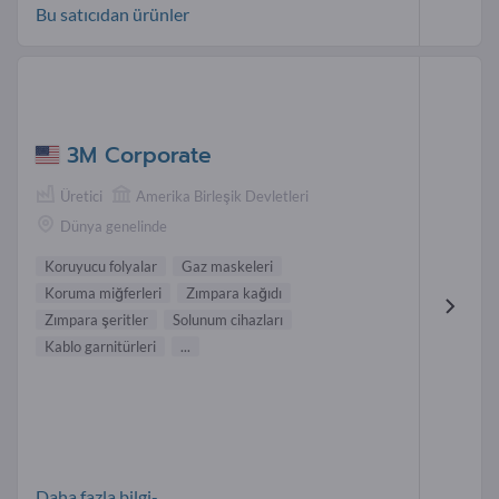
Bu satıcıdan ürünler
3M Corporate
Üretici
Amerika Birleşik Devletleri
Dünya genelinde
Koruyucu folyalar
Gaz maskeleri
Koruma miğferleri
Zımpara kağıdı
Zımpara şeritler
Solunum cihazları
Kablo garnitürleri
...
Daha fazla bilgi-