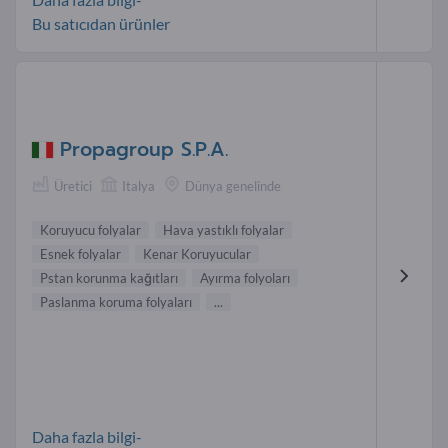
Bu satıcıdan ürünler
Propagroup S.P.A.
Üretici
Italya
Dünya genelinde
Koruyucu folyalar
Hava yastıklı folyalar
Esnek folyalar
Kenar Koruyucular
Pstan korunma kağıtları
Ayırma folyoları
Paslanma koruma folyaları
...
Daha fazla bilgi-