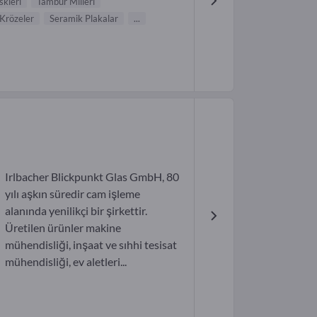
skleri
Tambur Milleri
Krözeler
Seramik Plakalar
...
Irlbacher Blickpunkt Glas GmbH, 80
yılı aşkın süredir cam işleme
alanında yenilikçi bir şirkettir.
Üretilen ürünler makine
mühendisliği, inşaat ve sıhhi tesisat
mühendisliği, ev aletleri...