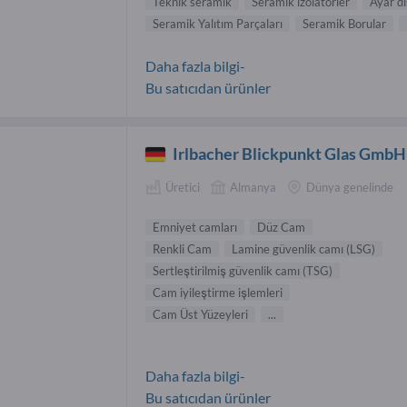
Teknik seramik
Seramik izolatörler
Ayar di
Seramik Yalıtım Parçaları
Seramik Borular
Daha fazla bilgi-
Bu satıcıdan ürünler
Irlbacher Blickpunkt Glas GmbH
Üretici
Almanya
Dünya genelinde
Emniyet camları
Düz Cam
Renkli Cam
Lamine güvenlik camı (LSG)
Sertleştirilmiş güvenlik camı (TSG)
Cam iyileştirme işlemleri
Cam Üst Yüzeyleri
...
Daha fazla bilgi-
Bu satıcıdan ürünler