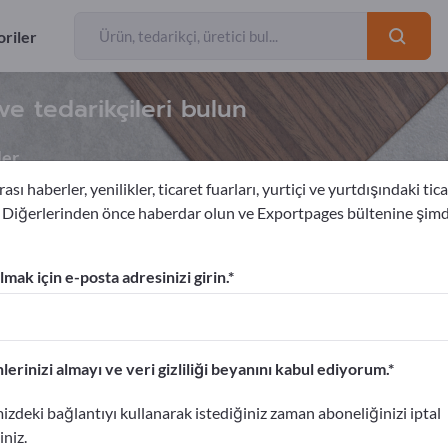
riler
ve tedarikçileri bulun
ler
ası haberler, yenilikler, ticaret fuarları, yurtiçi ve yurtdışındaki tica
. Diğerlerinden önce haberdar olun ve Exportpages bültenine şim
eramik
Teknik seramik
mak için e-posta adresinizi girin.
am verin!
etişim Bilgileri >> buradan başlayın
lerinizi almayı ve veri gizliliği beyanını kabul ediyorum.
portpages'te yayınlayın.
izdeki bağlantıyı kullanarak istediğiniz zaman aboneliğinizi iptal
ın>> burada yayınlayın
iniz.