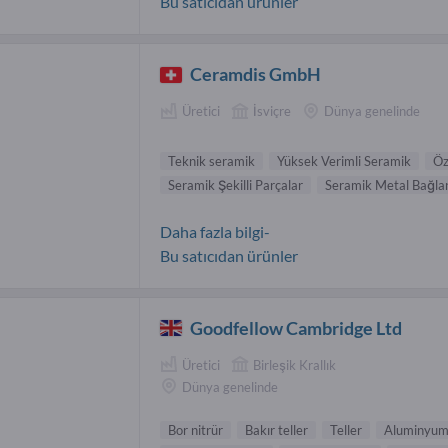
Bu satıcıdan ürünler
Ceramdis GmbH
Üretici
İsviçre
Dünya genelinde
Teknik seramik
Yüksek Verimli Seramik
Öz
Seramik Şekilli Parçalar
Seramik Metal Bağlan
Daha fazla bilgi-
Bu satıcıdan ürünler
Goodfellow Cambridge Ltd
Üretici
Birleşik Krallık
Dünya genelinde
Bor nitrür
Bakır teller
Teller
Aluminyum 