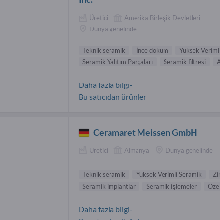
Üretici
Amerika Birleşik Devletleri
Dünya genelinde
Teknik seramik
İnce döküm
Yüksek Veriml
Seramik Yalıtım Parçaları
Seramik filtresi
A
Daha fazla bilgi-
Bu satıcıdan ürünler
Ceramaret Meissen GmbH
Üretici
Almanya
Dünya genelinde
Teknik seramik
Yüksek Verimli Seramik
Zi
Seramik implantlar
Seramik işlemeler
Özel
Daha fazla bilgi-