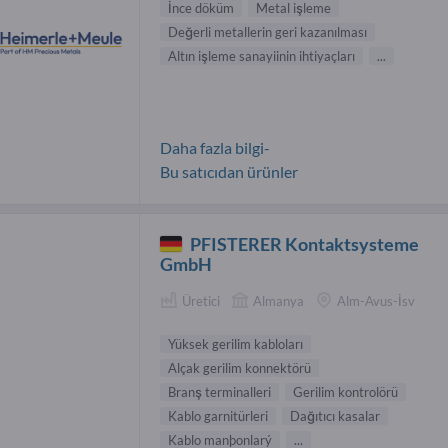
İnce döküm
Metal işleme
Değerli metallerin geri kazanılması
Altın işleme sanayiinin ihtiyaçları
...
Daha fazla bilgi-
Bu satıcıdan ürünler
PFISTERER Kontaktsysteme
GmbH
Üretici
Almanya
Alm-Avus-İsv
Yüksek gerilim kabloları
Alçak gerilim konnektörü
Branş terminalleri
Gerilim kontrolörü
Kablo garnitürleri
Dağıtıcı kasalar
Kablo manþonlarý
...