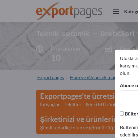
Katego
Teknik seramik – üreticileri 
İhracatçıları
Üretici
10
10
Uluslarar
karışımı
olun.
Exportpages
Ham ve işlenecek maddeler
S
Abone ol
Exportpages'te ücretsiz rekl
İhtiyaçlar – Teklifler – İkinci El Ürünler – İş İl
Bülten
Şirketinizi ve ürünlerinizi Ex
Bültenim
Şimdi tedarikçi olun ve görünürlüğünüzü artır
edebilirs