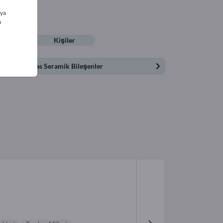
ıya
a
lifleri
Kişiler
ikler | Hassas Seramik Bileşenler