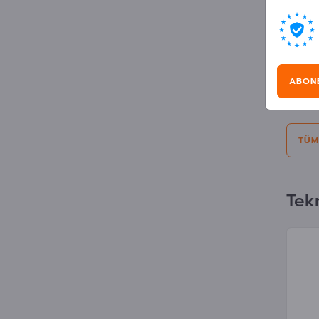
Rek
Seçim:
ABON
Kişile
TÜM
Tekn