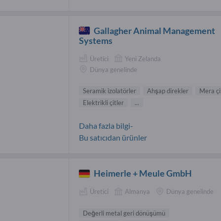
Gallagher Animal Management
Systems
Üretici
Yeni Zelanda
Dünya genelinde
Seramik izolatörler
Ahşap direkler
Mera çit
Elektrikli çitler
...
Daha fazla bilgi-
Bu satıcıdan ürünler
Heimerle + Meule GmbH
Üretici
Almanya
Dünya genelinde
Değerli metal geri dönüşümü