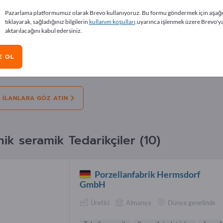
lamlar
Pazarlama platformumuz olarak Brevo kullanıyoruz. Bu formu göndermek için aşağ
tıklayarak, sağladığınız bilgilerin
kullanım koşulları
.uyarınca işlenmek üzere Brevo'y
aktarılacağını kabul edersiniz.
Teklifler
Ihtiyacımız var
İkinci el
Iş tek
E OL
r
Özel Yüksek Performanslı Endüstriyel Seram
 ILANLARA GÖZ ATIN
ik seramik Tedarikçiler (10)
Porzellanfabrik Hermsdorf
GmbH
Üretici
Almanya
Dünya genelinde