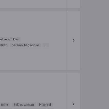
el Seramikler
tılar
Seramik bağlantılar
...
teller
Selüloz asetatı
Nikel tel