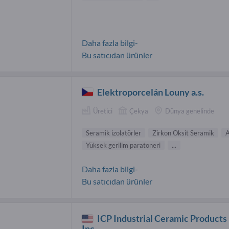
Daha fazla bilgi-
Bu satıcıdan ürünler
Elektroporcelán Louny a.s.
Üretici
Çekya
Dünya genelinde
Seramik izolatörler
Zirkon Oksit Seramik
A
Yüksek gerilim paratoneri
...
Daha fazla bilgi-
Bu satıcıdan ürünler
ICP Industrial Ceramic Products
Inc.