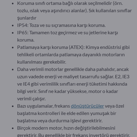
Koruma sınıfı ortama bağlı olarak seçilmelidir (örn.
tozlu, ıslak veya aşındırıcı alanlar). Sık kullanılan sınıflar
şunlardır
IP54: Toza ve su sıçramasına karşı koruma.
IP65: Tamamen toz geçirmez ve su jetlerine karşı
koruma.
Patlamaya karşı koruma (ATEX): Kimya endüstrisi gibi
tehlikeli ortamlarda patlamaya dayanıklı motorların
kullanılması gerekebilir.
Daha verimli motorlar genellikle daha pahalıdır, ancak
uzun vadede enerji ve maliyet tasarrufu sağlar. E2, IE3
ve IE4 gibi verimlilik sınıfları enerji tüketimi hakkında
bilgi verir. Sınıf ne kadar yüksekse, motor o kadar
verimli çalışır.
Bazı uygulamalar, frekans
dönüştürücüler
veya özel
başlatma kontrolleri ile elde edilen yumuşak bir
başlatma veya durdurma işlevi gerektirir.
Birçok modern motor, hızın değiştirilebilmesini
gerektirir. Bu genellikle bir frekans invertörü gerektirir.