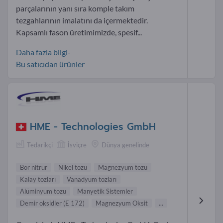
parçalarının yanı sıra komple takım
tezgahlarının imalatını da içermektedir.
Kapsamlı fason üretimimizde, spesif...
Daha fazla bilgi-
Bu satıcıdan ürünler
HME - Technologies GmbH
Tedarikçi
İsviçre
Dünya genelinde
Bor nitrür
Nikel tozu
Magnezyum tozu
Kalay tozları
Vanadyum tozları
Alüminyum tozu
Manyetik Sistemler
Demir oksidler (E 172)
Magnezyum Oksit
...