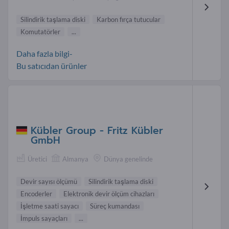
Silindirik taşlama diski
Karbon fırça tutucular
Komutatörler
...
Daha fazla bilgi-
Bu satıcıdan ürünler
Kübler Group - Fritz Kübler
GmbH
Üretici
Almanya
Dünya genelinde
Devir sayısı ölçümü
Silindirik taşlama diski
Encoderler
Elektronik devir ölçüm cihazları
İşletme saati sayacı
Süreç kumandası
İmpuls sayaçları
...