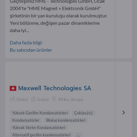
Geçmişimiz HME - Technologies GmbH, Ocak
2004'te "HME Magnet + Elektronik GmbH"
şirketinin bir yan kuruluşu olarak kurulmuştur.
Yeni bölünme, değişen pazar dinamiklerine
daha iyi...
Daha fazla bilgi-
Bu satıcıdan ürünler
Maxwell Technologies SA
Üretici
İsviçre
Afrika, Avrupa
Yüksek Gerilim Kondansatörleri
Çoklayýcý
Kondansatörler
Blokaj kondensatörleri
Yüksek Verim Kondansatörleri
Alternatif gerilim kondensatörleri
...