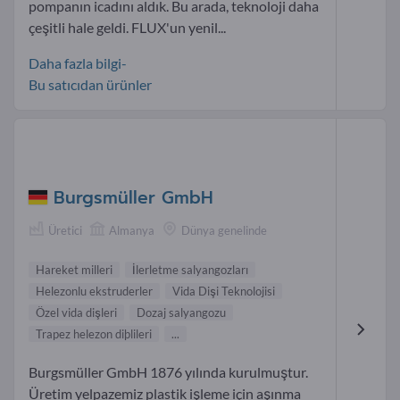
pompanın icadını aldık. Bu arada, teknoloji daha
çeşitli hale geldi. FLUX'un yenil...
Daha fazla bilgi-
Bu satıcıdan ürünler
Burgsmüller GmbH
Üretici
Almanya
Dünya genelinde
Hareket milleri
İlerletme salyangozları
Helezonlu ekstruderler
Vida Dişi Teknolojisi
Özel vida dişleri
Dozaj salyangozu
Trapez helezon diþlileri
...
Burgsmüller GmbH 1876 yılında kurulmuştur.
Üretim yelpazemiz plastik işleme için aşınma