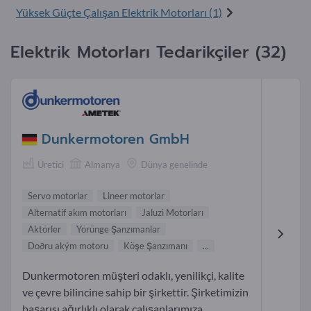
Yüksek Güçte Çalışan Elektrik Motorları (1)
Elektrik Motorları Tedarikçiler (32)
Dunkermotoren GmbH
Üretici
Almanya
Dünya genelinde
Servo motorlar
Lineer motorlar
Alternatif akım motorları
Jaluzi Motorları
Aktörler
Yörünge Şanzımanlar
Doðru akým motoru
Köşe Şanzımanı
...
Dunkermotoren müşteri odaklı, yenilikçi, kalite
ve çevre bilincine sahip bir şirkettir. Şirketimizin
başarısı ağırlıklı olarak çalışanlarımıza