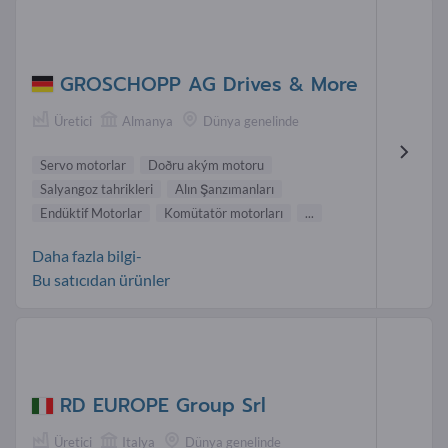
GROSCHOPP AG Drives & More
Üretici
Almanya
Dünya genelinde
Servo motorlar
Doðru akým motoru
Salyangoz tahrikleri
Alın Şanzımanları
Endüktif Motorlar
Komütatör motorları
...
Daha fazla bilgi-
Bu satıcıdan ürünler
RD EUROPE Group Srl
Üretici
Italya
Dünya genelinde