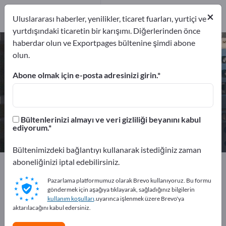
Üreticiler
29
×
Uluslararası haberler, yenilikler, ticaret fuarları, yurtiçi ve
Distribütör
3
yurtdışındaki ticaretin bir karışımı. Diğerlerinden önce
haberdar olun ve Exportpages bültenine şimdi abone
Elektrik Motorları – üreticileri ve
olun.
tedarikçileri bulun
Abone olmak için e-posta adresinizi girin.
İhracatçıları
Üreticiler
32
29
Bültenlerinizi almayı ve veri gizliliği beyanını kabul
Distribütör
ediyorum.
3
Bültenimizdeki bağlantıyı kullanarak istediğiniz zaman
aboneliğinizi iptal edebilirsiniz.
Exportpages
Elektroteknik
Elektrik Motorları
Pazarlama platformumuz olarak Brevo kullanıyoruz. Bu formu
göndermek için aşağıya tıklayarak, sağladığınız bilgilerin
Exportpages'te ücretsiz reklam
kullanım koşulları
.uyarınca işlenmek üzere Brevo'ya
verin!
aktarılacağını kabul edersiniz.
İhtiyaçlar – Teklifler – İkinci El Ürünler – İş İletişim