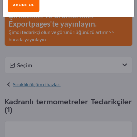
Bilgileri >> buradan başlayın
ABONE OL
Şirketinizi ve ürünlerinizi
Exportpages'te yayınlayın.
Şimdi tedarikçi olun ve görünürlüğünüzü artırın>>
burada yayınlayın
Seçim
Sıcaklık ölçüm cihazları
Kadranlı termometreler Tedarikçiler
(1)