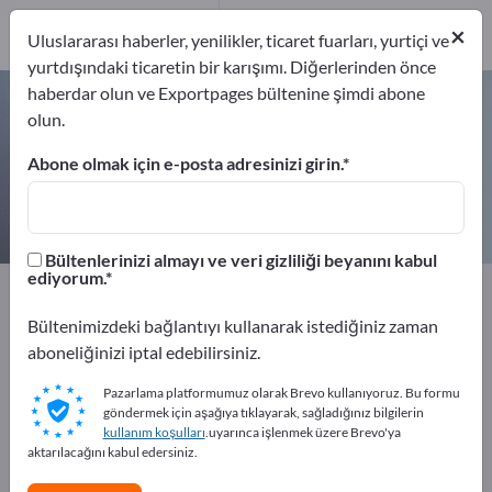
Üreticiler
1
×
Uluslararası haberler, yenilikler, ticaret fuarları, yurtiçi ve
yurtdışındaki ticaretin bir karışımı. Diğerlerinden önce
haberdar olun ve Exportpages bültenine şimdi abone
Kadranlı termometreler – üreticileri
olun.
ve tedarikçileri bulun
Abone olmak için e-posta adresinizi girin.
İhracatçıları
Üreticiler
1
1
Bültenlerinizi almayı ve veri gizliliği beyanını kabul
ediyorum.
Exportpages
Ölçüm teknolojisi ve optik
Ölçüm teknolojisi
Fiziksel Ölçüm Cihazları
Bültenimizdeki bağlantıyı kullanarak istediğiniz zaman
Sıcaklık ölçüm cihazları
Kadranlı termometreler
aboneliğinizi iptal edebilirsiniz.
Pazarlama platformumuz olarak Brevo kullanıyoruz. Bu formu
Exportpages'te ücretsiz reklam
göndermek için aşağıya tıklayarak, sağladığınız bilgilerin
verin!
kullanım koşulları
.uyarınca işlenmek üzere Brevo'ya
aktarılacağını kabul edersiniz.
İhtiyaçlar – Teklifler – İkinci El Ürünler – İş İletişim