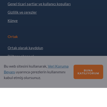
Genel ticari şartlar ve kullanıcı koşulları
Gizlilik ve çerezler
Künye
Ortak
Ortak olarak kaydolun
Bültene abone ol
Bu web sitesini kullanarak,
Veri Koruma
BUNA
Beyanı
uyarınca çerezlerin kullanımını
Sorular?
KATILIYORUM
kabul etmiş olursunuz.
SSS
Hizmet teklifimiz
Hakkımızda