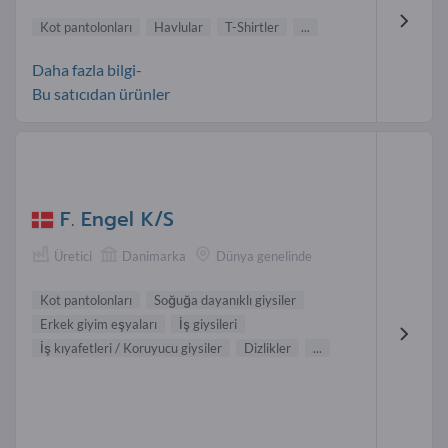
Kot pantolonları
Havlular
T-Shirtler
...
Daha fazla bilgi-
Bu satıcıdan ürünler
F. Engel K/S
Üretici
Danimarka
Dünya genelinde
Kot pantolonları
Soğuğa dayanıklı giysiler
Erkek giyim eşyaları
İş giysileri
İş kıyafetleri / Koruyucu giysiler
Dizlikler
...