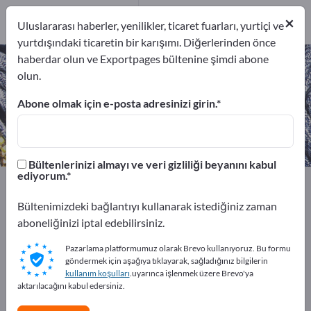
3
×
Üreticiler
3
Uluslararası haberler, yenilikler, ticaret fuarları, yurtiçi ve
yurtdışındaki ticaretin bir karışımı. Diğerlerinden önce
haberdar olun ve Exportpages bültenine şimdi abone
Kot pantolonları – üreticileri ve
olun.
tedarikçileri bulun
Abone olmak için e-posta adresinizi girin.
İhracatçıları
Üreticiler
3
3
Bültenlerinizi almayı ve veri gizliliği beyanını kabul
ediyorum.
Exportpages
Tekstil
Giyim
Bayan giyim eşyaları
Kot pantolonları
Bültenimizdeki bağlantıyı kullanarak istediğiniz zaman
aboneliğinizi iptal edebilirsiniz.
Exportpages'te ücretsiz reklam
Pazarlama platformumuz olarak Brevo kullanıyoruz. Bu formu
verin!
göndermek için aşağıya tıklayarak, sağladığınız bilgilerin
kullanım koşulları
.uyarınca işlenmek üzere Brevo'ya
İhtiyaçlar – Teklifler – İkinci El Ürünler – İş İletişim
aktarılacağını kabul edersiniz.
Bilgileri >> buradan başlayın