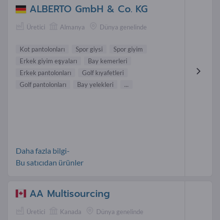
ALBERTO GmbH & Co. KG
Üretici
Almanya
Dünya genelinde
Kot pantolonları
Spor giysi
Spor giyim
Erkek giyim eşyaları
Bay kemerleri
Erkek pantolonları
Golf k ıyafetleri
Golf pantolonları
Bay yelekleri
...
Daha fazla bilgi-
Bu satıcıdan ürünler
AA Multisourcing
Üretici
Kanada
Dünya genelinde