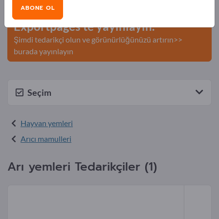
ABONE OL
Şirketinizi ve ürünlerinizi
Exportpages'te yayınlayın.
Şimdi tedarikçi olun ve görünürlüğünüzü artırın>>
burada yayınlayın
Seçim
Hayvan yemleri
Arıcı mamulleri
Arı yemleri Tedarikçiler (1)