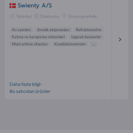
Swienty A/S
Tedarikçi
Danimarka
Dünya genelinde
Arı yemleri
Arıcılık ekipmanları
Refraktometre
Katma ve karıştırma sistemleri
Izgaralı bariyerler
Mum eritme cihazları
Kondüktometreler
...
Daha fazla bilgi-
Bu satıcıdan ürünler