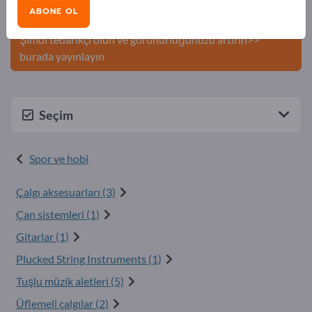
Şirketinizi ve ürünlerinizi
ABONE OL
Exportpages'te yayınlayın.
Şimdi tedarikçi olun ve görünürlüğünüzü artırın>>
burada yayınlayın
Seçim
Spor ve hobi
Çalgı aksesuarları (3)
Çan sistemleri (1)
Gitarlar (1)
Plucked String Instruments (1)
Tuşlu müzik aletler i (5)
Üflemeli çalgılar (2)