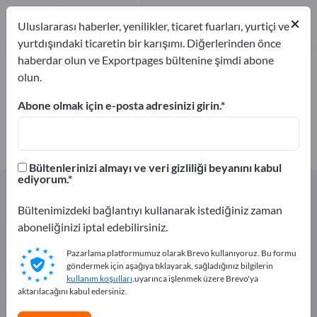
1
×
Üreticiler
1
Uluslararası haberler, yenilikler, ticaret fuarları, yurtiçi ve
yurtdışındaki ticaretin bir karışımı. Diğerlerinden önce
haberdar olun ve Exportpages bültenine şimdi abone
Çiçek tohumları – üreticileri ve
olun.
tedarikçileri bulun
Abone olmak için e-posta adresinizi girin.
İhracatçıları
Üreticiler
1
1
Bültenlerinizi almayı ve veri gizliliği beyanını kabul
ediyorum.
Exportpages
Tarım ve ormancılık ürünleri
Tohumlar
Çiçek tohumları
Bültenimizdeki bağlantıyı kullanarak istediğiniz zaman
aboneliğinizi iptal edebilirsiniz.
Exportpages'te ücretsiz reklam
Pazarlama platformumuz olarak Brevo kullanıyoruz. Bu formu
verin!
göndermek için aşağıya tıklayarak, sağladığınız bilgilerin
kullanım koşulları
.uyarınca işlenmek üzere Brevo'ya
İhtiyaçlar – Teklifler – İkinci El Ürünler – İş İletişim
aktarılacağını kabul edersiniz.
Bilgileri >> buradan başlayın