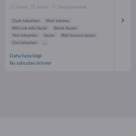
Üretici
İsviçre
Dünya genelinde
Çiçek tohumları
Mısır tohumu
Bitki yok edici ilaçlar
Böcek ilaçları
Yem tohumları
Ilaçlar
Bitki koruma ilaçları
Çim tohumları
...
Daha fazla bilgi-
Bu satıcıdan ürünler