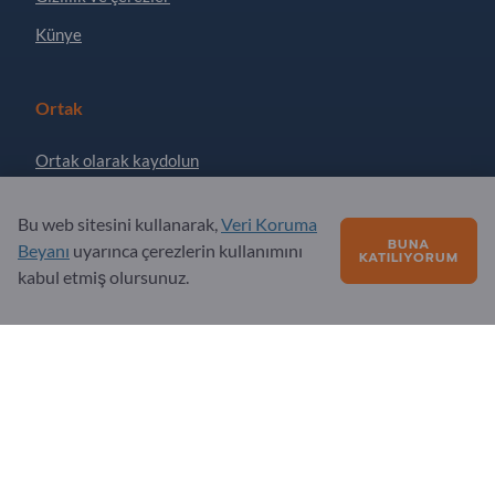
Künye
Ortak
Ortak olarak kaydolun
Bültene abone ol
Bu web sitesini kullanarak,
Veri Koruma
BUNA
Beyanı
uyarınca çerezlerin kullanımını
KATILIYORUM
Sorular?
kabul etmiş olursunuz.
SSS
Hizmet teklifimiz
Hakkımızda
Exportpages'e sorular