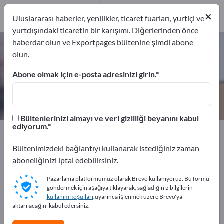
2
×
Üreticiler
2
Uluslararası haberler, yenilikler, ticaret fuarları, yurtiçi ve
yurtdışındaki ticaretin bir karışımı. Diğerlerinden önce
haberdar olun ve Exportpages bültenine şimdi abone
Nakledilebilir bariyerler –
olun.
üreticileri ve tedarikçileri bulun
Abone olmak için e-posta adresinizi girin.
İhracatçıları
Üreticiler
2
2
Bültenlerinizi almayı ve veri gizliliği beyanını kabul
ediyorum.
Exportpages
Taşıma ve Ambalaj
Taşıma sistemleri
Means of transport
Nakledilebilir bariyerler
Bültenimizdeki bağlantıyı kullanarak istediğiniz zaman
aboneliğinizi iptal edebilirsiniz.
Exportpages'te ücretsiz reklam
Pazarlama platformumuz olarak Brevo kullanıyoruz. Bu formu
verin!
göndermek için aşağıya tıklayarak, sağladığınız bilgilerin
kullanım koşulları
.uyarınca işlenmek üzere Brevo'ya
İhtiyaçlar – Teklifler – İkinci El Ürünler – İş İletişim
aktarılacağını kabul edersiniz.
Bilgileri >> buradan başlayın