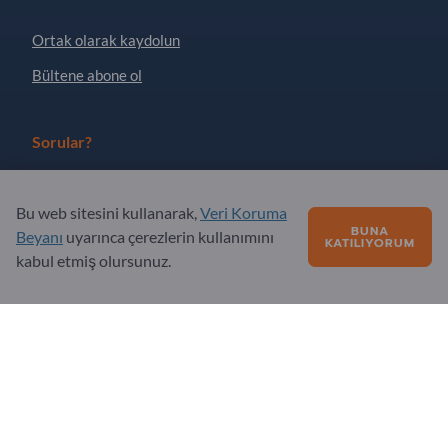
Ortak olarak kaydolun
Bültene abone ol
Sorular?
SSS
Bu web sitesini kullanarak,
Veri Koruma
Hizmet teklifimiz
BUNA
Beyanı
uyarınca çerezlerin kullanımını
KATILIYORUM
Hakkımızda
kabul etmiş olursunuz.
Exportpages'e sorular
Exportpages International Network
Exportpages International GmbH
Becker-Göring-Straße 15
76307 Karlsbad