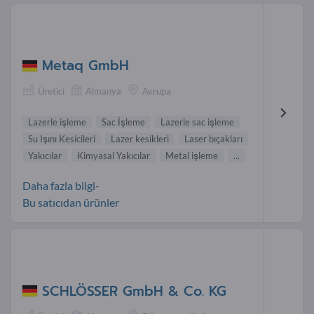
Metaq GmbH
Üretici
Almanya
Avrupa
Lazerle işleme
Sac İşleme
Lazerle sac işleme
Su Işını Kesicileri
Lazer kesikleri
Laser bıçakları
Yakıcılar
Kimyasal Yakıcılar
Metal işleme
...
Daha fazla bilgi-
Bu satıcıdan ürünler
SCHLÖSSER GmbH & Co. KG