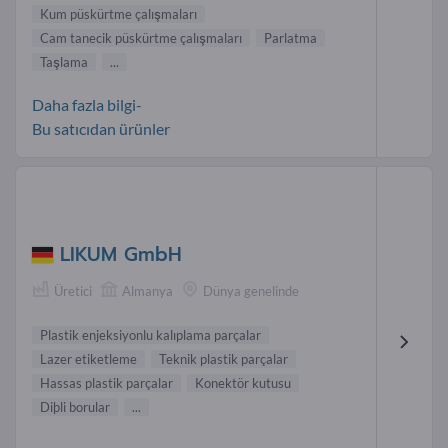
Kum püskürtme çalışmaları
Cam tanecik püskürtme çalışmaları
Parlatma
Taşlama
...
Daha fazla bilgi-
Bu satıcıdan ürünler
LIKUM GmbH
Üretici
Almanya
Dünya genelinde
Plastik enjeksiyonlu kalıplama parçalar
Lazer etiketleme
Teknik plastik parçalar
Hassas plastik parçalar
Konektör kutusu
Diþli borular
...