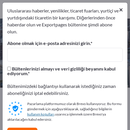
Üreticiler
7
Servis Sağlayıcılar
×
Uluslararası haberler, yenilikler, ticaret fuarları, yurtiçi ve
2
yurtdışındaki ticaretin bir karışımı. Diğerlerinden önce
haberdar olun ve Exportpages bültenine şimdi abone
Lazerle işleme – üreticileri ve
olun.
tedarikçileri bulun
Abone olmak için e-posta adresinizi girin.
İhracatçıları
Üreticiler
9
7
Bültenlerinizi almayı ve veri gizliliği beyanını kabul
Servis Sağlayıcılar
ediyorum.
2
Bültenimizdeki bağlantıyı kullanarak istediğiniz zaman
aboneliğinizi iptal edebilirsiniz.
Exportpages
Hizmet sektörü
Yüzey işleme
Lazerle işleme
Pazarlama platformumuz olarak Brevo kullanıyoruz. Bu formu
göndermek için aşağıya tıklayarak, sağladığınız bilgilerin
kullanım koşulları
.uyarınca işlenmek üzere Brevo'ya
Exportpages'te ücretsiz reklam
aktarılacağını kabul edersiniz.
verin!