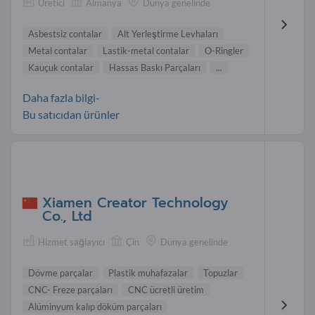
Üretici
Almanya
Dünya genelinde
Asbestsiz contalar
Alt Yerleştirme Levhaları
Metal contalar
Lastik-metal contalar
O-Ringler
Kauçuk contalar
Hassas Baskı Parçaları
...
Daha fazla bilgi-
Bu satıcıdan ürünler
Xiamen Creator Technology
Co., Ltd
Hizmet sağlayıcı
Çin
Dünya genelinde
Dövme parçalar
Plastik muhafazalar
Topuzlar
CNC- Freze parçaları
CNC ücretli üretim
Alüminyum kalıp döküm parçaları