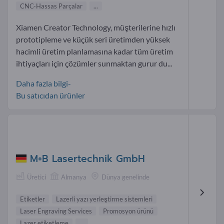
CNC-Hassas Parçalar
...
Xiamen Creator Technology, müşterilerine hızlı
prototipleme ve küçük seri üretimden yüksek
hacimli üretim planlamasına kadar tüm üretim
ihtiyaçları için çözümler sunmaktan gurur du...
Daha fazla bilgi-
Bu satıcıdan ürünler
M+B Lasertechnik GmbH
Üretici
Almanya
Dünya genelinde
Etiketler
Lazerli yazı yerleştirme sistemleri
Laser Engraving Services
Promosyon ürünü
Lazer etiketleme
...