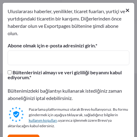
1
×
Üreticiler
1
Uluslararası haberler, yenilikler, ticaret fuarları, yurtiçi ve
yurtdışındaki ticaretin bir karışımı. Diğerlerinden önce
haberdar olun ve Exportpages bültenine şimdi abone
Yem tohumluğu – üreticileri ve
olun.
tedarikçileri bulun
Abone olmak için e-posta adresinizi girin.
İhracatçıları
Üreticiler
1
1
Bültenlerinizi almayı ve veri gizliliği beyanını kabul
ediyorum.
Exportpages
Tarım ve ormancılık ürünleri
Tohumlar
Yem tohumluğu
Bültenimizdeki bağlantıyı kullanarak istediğiniz zaman
aboneliğinizi iptal edebilirsiniz.
Exportpages'te ücretsiz reklam
Pazarlama platformumuz olarak Brevo kullanıyoruz. Bu formu
verin!
göndermek için aşağıya tıklayarak, sağladığınız bilgilerin
kullanım koşulları
.uyarınca işlenmek üzere Brevo'ya
İhtiyaçlar – Teklifler – İkinci El Ürünler – İş İletişim
aktarılacağını kabul edersiniz.
Bilgileri >> buradan başlayın