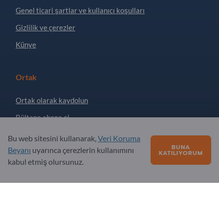
Genel ticari şartlar ve kullanıcı koşulları
Gizlilik ve çerezler
Künye
Ortak
Ortak olarak kaydolun
Bültene abone ol
Bu web sitesini kullanarak,
Veri Koruma
BUNA
Sorular?
Beyanı
uyarınca çerezlerin kullanımını
KATILIYORUM
kabul etmiş olursunuz.
SSS
Hizmet teklifimiz
Hakkımızda