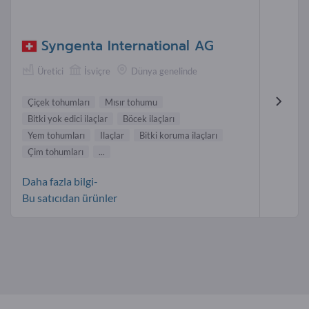
Syngenta International AG
Üretici
İsviçre
Dünya genelinde
Çiçek tohumları
Mısır tohumu
Bitki yok edici ilaçlar
Böcek ilaçları
Yem tohumları
Ilaçlar
Bitki koruma ilaçları
Çim tohumları
...
Daha fazla bilgi-
Bu satıcıdan ürünler