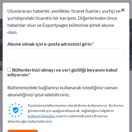
2
×
Üreticiler
2
Uluslararası haberler, yenilikler, ticaret fuarları, yurtiçi ve
yurtdışındaki ticaretin bir karışımı. Diğerlerinden önce
haberdar olun ve Exportpages bültenine şimdi abone
Plastik geri dönüşümü – üreticileri
olun.
ve tedarikçileri bulun
Abone olmak için e-posta adresinizi girin.
İhracatçıları
Üreticiler
2
2
Bültenlerinizi almayı ve veri gizliliği beyanını kabul
ediyorum.
Exportpages
Hizmet sektörü
Atık toplama ve geri dönüşüm
Plastik geri dönüşümü
Bültenimizdeki bağlantıyı kullanarak istediğiniz zaman
aboneliğinizi iptal edebilirsiniz.
Exportpages'te ücretsiz reklam
Pazarlama platformumuz olarak Brevo kullanıyoruz. Bu formu
verin!
göndermek için aşağıya tıklayarak, sağladığınız bilgilerin
kullanım koşulları
.uyarınca işlenmek üzere Brevo'ya
İhtiyaçlar – Teklifler – İkinci El Ürünler – İş İletişim
aktarılacağını kabul edersiniz.
Bilgileri >> buradan başlayın