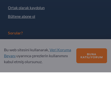
Ortak olarak kaydolun
Bültene abone ol
Sorular?
SSS
Bu web sitesini kullanarak,
Veri Koruma
Hizmet teklifimiz
BUNA
Beyanı
uyarınca çerezlerin kullanımını
KATILIYORUM
kabul etmiş olursunuz.
Hakkımızda
Exportpages'e sorular
Exportpages International Network
Exportpages International GmbH
Becker-Göring-Straße 15
76307 Karlsbad