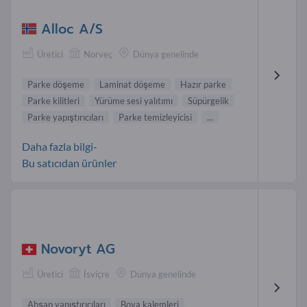
Alloc A/S
Üretici
Norveç
Dünya genelinde
Parke döşeme
Laminat döşeme
Hazır parke
Parke kilitleri
Yürüme sesi yalıtımı
Süpürgelik
Parke yapıştırıcıları
Parke temizleyicisi
...
Daha fazla bilgi-
Bu satıcıdan ürünler
Novoryt AG
Üretici
İsviçre
Dünya genelinde
Ahşap yapıştırıcıları
Boya kalemleri