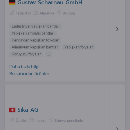
Gustav Scharnau GmbH
Tedarikçi
Almanya
Avrupa
Endüstriyel yapışkan bantlar
Yapışkan ambalaj bantları
Kendinden yapışkan folyolar
Aliminyum yapışkan bantlar
Yapışkan folyalar
Koruyucu folyalar
...
Daha fazla bilgi-
Bu satıcıdan ürünler
Sika AG
Üretici
İsviçre
Dünya genelinde