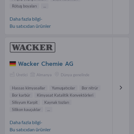
Rötuş boyaları
...
Daha fazla bilgi-
Bu satıcıdan ürünler
Wacker Chemie AG
Üretici
Almanya
Dünya genelinde
Hassas kimyasallar
Yumuşatıcılar
Bor nitrür
Bor karbür
Kimyasat Katalitik Konvektörleri
Silisyum Karpit
Kaynak tozları
Silikon kauçuklar
...
Daha fazla bilgi-
Bu satıcıdan ürünler