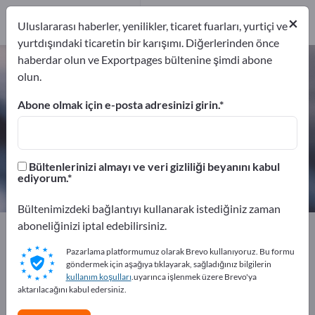
Üreticiler
18
×
Uluslararası haberler, yenilikler, ticaret fuarları, yurtiçi ve
Distribütör
2
yurtdışındaki ticaretin bir karışımı. Diğerlerinden önce
haberdar olun ve Exportpages bültenine şimdi abone
Yapıştırma tekniği – üreticileri ve
olun.
tedarikçileri bulun
Abone olmak için e-posta adresinizi girin.
İhracatçıları
Üreticiler
20
18
Bültenlerinizi almayı ve veri gizliliği beyanını kabul
Distribütör
ediyorum.
2
Bültenimizdeki bağlantıyı kullanarak istediğiniz zaman
aboneliğinizi iptal edebilirsiniz.
Exportpages
Kimya ve Eczacılık
Yapıştırma tekniği
Pazarlama platformumuz olarak Brevo kullanıyoruz. Bu formu
göndermek için aşağıya tıklayarak, sağladığınız bilgilerin
Exportpages'te ücretsiz reklam
kullanım koşulları
.uyarınca işlenmek üzere Brevo'ya
verin!
aktarılacağını kabul edersiniz.
İhtiyaçlar – Teklifler – İkinci El Ürünler – İş İletişim