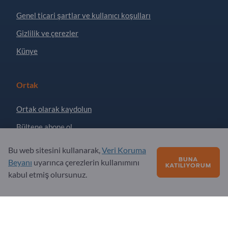
Genel ticari şartlar ve kullanıcı koşulları
Gizlilik ve çerezler
Künye
Ortak
Ortak olarak kaydolun
Bültene abone ol
Bu web sitesini kullanarak,
Veri Koruma
BUNA
Sorular?
Beyanı
uyarınca çerezlerin kullanımını
KATILIYORUM
kabul etmiş olursunuz.
SSS
Hizmet teklifimiz
Hakkımızda