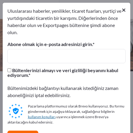
1
×
Üreticiler
1
Uluslararası haberler, yenilikler, ticaret fuarları, yurtiçi ve
yurtdışındaki ticaretin bir karışımı. Diğerlerinden önce
haberdar olun ve Exportpages bültenine şimdi abone
Çim traktörleri – üreticileri ve
olun.
tedarikçileri bulun
Abone olmak için e-posta adresinizi girin.
İhracatçıları
Üreticiler
1
1
Bültenlerinizi almayı ve veri gizliliği beyanını kabul
ediyorum.
Exportpages
Ev gereçleri ve dekorasyon
Zahradní potřeby
Çim traktörleri
Bültenimizdeki bağlantıyı kullanarak istediğiniz zaman
aboneliğinizi iptal edebilirsiniz.
Exportpages'te ücretsiz reklam
Pazarlama platformumuz olarak Brevo kullanıyoruz. Bu formu
verin!
göndermek için aşağıya tıklayarak, sağladığınız bilgilerin
kullanım koşulları
.uyarınca işlenmek üzere Brevo'ya
İhtiyaçlar – Teklifler – İkinci El Ürünler – İş İletişim
aktarılacağını kabul edersiniz.
Bilgileri >> buradan başlayın