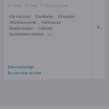
Üretici
Italya
Dünya genelinde
Çim traktörleri
Çim Biçerler
Çit kesiciler
Mini Ekskavatörler
Paletli araçlar
Belediye araçları
Traktörler
Kar temizleme makinesi
...
Daha fazla bilgi-
Bu satıcıdan ürünler