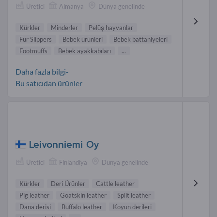
Üretici
Almanya
Dünya genelinde
Kürkler
Minderler
Pelüş hayvanlar
Fur Slippers
Bebek ürünleri
Bebek battaniyeleri
Footmuffs
Bebek ayakkabıları
...
Daha fazla bilgi-
Bu satıcıdan ürünler
Leivonniemi Oy
Üretici
Finlandiya
Dünya genelinde
Kürkler
Deri Ürünler
Cattle leather
Pig leather
Goatskin leather
Split leather
Dana derisi
Buffalo leather
Koyun derileri