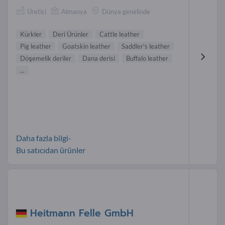
Üretici
Almanya
Dünya genelinde
Kürkler
Deri Ürünler
Cattle leather
Pig leather
Goatskin leather
Saddler's leather
Döşemelik deriler
Dana derisi
Buffalo leather
...
Daha fazla bilgi-
Bu satıcıdan ürünler
Heitmann Felle GmbH