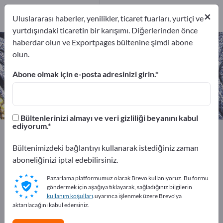
İhracatçıları
3
×
Uluslararası haberler, yenilikler, ticaret fuarları, yurtiçi ve
Üreticiler
3
yurtdışındaki ticaretin bir karışımı. Diğerlerinden önce
haberdar olun ve Exportpages bültenine şimdi abone
Kürkler – üreticileri ve tedarikçileri
olun.
bulun
Abone olmak için e-posta adresinizi girin.
İhracatçıları
Üreticiler
3
3
Bültenlerinizi almayı ve veri gizliliği beyanını kabul
ediyorum.
Exportpages
Tekstil
Giyim
Ayakkabılar ve aksesuarlar
Deri Ürünler
Kürkler
Bültenimizdeki bağlantıyı kullanarak istediğiniz zaman
aboneliğinizi iptal edebilirsiniz.
Exportpages'te ücretsiz reklam
Pazarlama platformumuz olarak Brevo kullanıyoruz. Bu formu
verin!
göndermek için aşağıya tıklayarak, sağladığınız bilgilerin
kullanım koşulları
.uyarınca işlenmek üzere Brevo'ya
İhtiyaçlar – Teklifler – İkinci El Ürünler – İş İletişim
aktarılacağını kabul edersiniz.
Bilgileri >> buradan başlayın