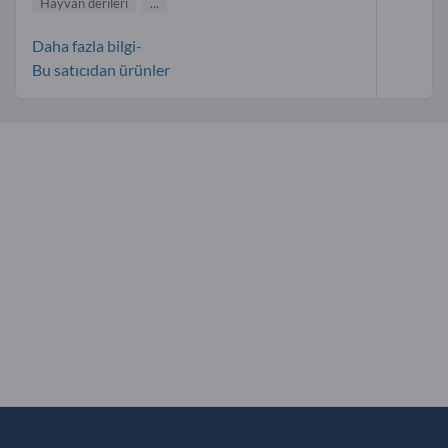
Hayvan derileri
...
Daha fazla bilgi-
Bu satıcıdan ürünler