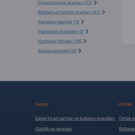
Organizasyon araçları (21)
Reklam ve tanıtım araçları (41)
Yapışkan bantlar (3)
Yapışkanlı Kağıtlar (2)
Yazıhane ihtiyacı (18)
Yazma gereçleri (6)
Genel
Ortak
Genel ticari şartlar ve kullanıcı koşulları
Ortak o
Gizlilik ve çerezler
Bültene