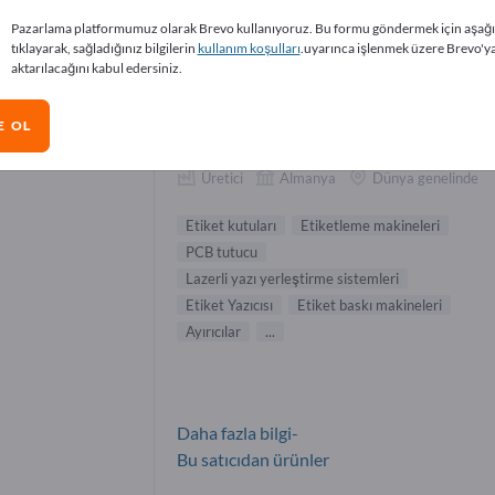
o malzemeleri Tedarikçiler (132)
Pazarlama platformumuz olarak Brevo kullanıyoruz. Bu formu göndermek için aşağ
tıklayarak, sağladığınız bilgilerin
kullanım koşulları
.uyarınca işlenmek üzere Brevo'y
aktarılacağını kabul edersiniz.
cab Produkttechnik GmbH & Co.
E OL
KG
Üretici
Almanya
Dünya genelinde
Etiket kutuları
Etiketleme makineleri
PCB tutucu
Lazerli yazı yerleştirme sistemleri
Etiket Yazıcısı
Etiket baskı makineleri
Ayırıcılar
...
Daha fazla bilgi-
Bu satıcıdan ürünler