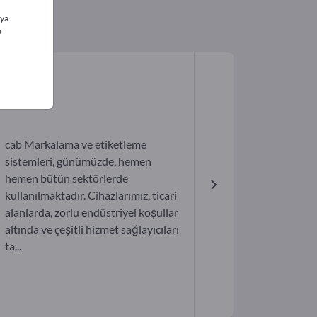
ıya
a
cab Markalama ve etiketleme
sistemleri, günümüzde, hemen
hemen bütün sektörlerde
kullanılmaktadır. Cihazlarımız, ticari
alanlarda, zorlu endüstriyel koșullar
altında ve çeșitli hizmet sağlayıcıları
ta...