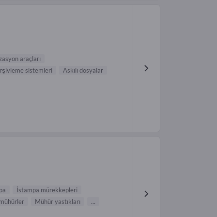
zasyon araçları
rşivleme sistemleri
Askılı dosyalar
pa
İstampa mürekkepleri
mühürler
Mühür yastıkları
...