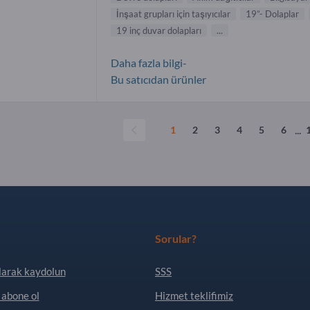
İnşaat grupları için taşıyıcılar
19”- Dolaplar
19 inç duvar dolapları
...
Daha fazla bilgi-
Bu satıcıdan ürünler
...
1
2
3
4
5
6
Sorular?
larak kaydolun
SSS
 abone ol
Hizmet teklifimiz