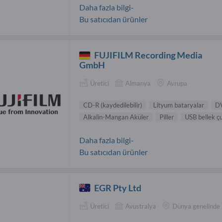
Daha fazla bilgi-
Bu satıcıdan ürünler
FUJIFILM Recording Media
GmbH
Üretici
Almanya
Avrupa
CD-R (kaydedilebilir )
Lityum bataryalar
DV
Alkalin-Mangan Aküler
Piller
USB bellek ç
Daha fazla bilgi-
Bu satıcıdan ürünler
EGR Pty Ltd
Üretici
Avustralya
Dünya genelinde