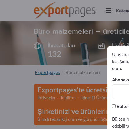
Katego
Büro malzemeleri – üreticile
İhracatçıları
Üretici
132
123
Uluslarar
karışımı
olun.
Exportpages
Büro malzemeleri
Abone ol
Exportpages'te ücretsiz rekl
İhtiyaçlar – Teklifler – İkinci El Ürünler – İş İl
Bülten
Şirketinizi ve ürünlerinizi Ex
Bültenim
Şimdi tedarikçi olun ve görünürlüğünüzü artır
edebilirs