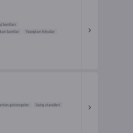
j bantları
kan bantlar
Yapışkan folyalar
arton göstergeler
Satış standleri