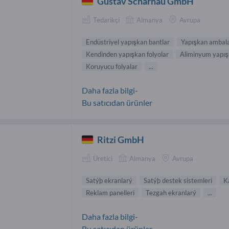
Gustav Scharnau GmbH
Tedarikçi
Almanya
Avrupa
Endüstriyel yapışkan bantlar
Yapışkan ambala
Kendinden yapışkan folyolar
Aliminyum yapış
Koruyucu folyalar
...
Daha fazla bilgi-
Bu satıcıdan ürünler
Ritzi GmbH
Üretici
Almanya
Avrupa
Satýþ ekranlarý
Satýþ destek sistemleri
K
Reklam panelleri
Tezgah ekranlarý
...
Daha fazla bilgi-
Bu satıcıdan ürünler