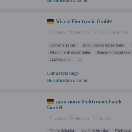
Visual Electronic GmbH
Üretici
Almanya
Dünya genelinde
Kodlama şalteri
Büyük sayaç göstergeleri
Alfanümerik göstergeler
Numerik göstergeler
LED ekranlar
...
Daha fazla bilgi-
Bu satıcıdan ürünler
apra-norm Elektromechanik
GmbH
Üretici
Almanya
Avrupa
Devre dolapları
Akım dağıtıcılar
Bilgisayar 