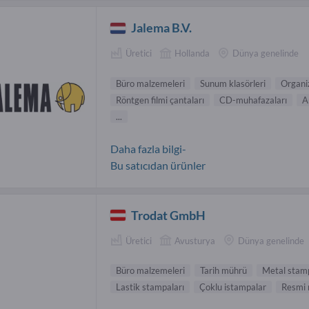
Jalema B.V.
Üretici
Hollanda
Dünya genelinde
Büro malzemeleri
Sunum klasörleri
Organi
Röntgen filmi çantaları
CD-muhafazaları
A
...
Daha fazla bilgi-
Bu satıcıdan ürünler
Trodat GmbH
Üretici
Avusturya
Dünya genelinde
Büro malzemeleri
Tarih mührü
Metal stam
Lastik stampaları
Çoklu istampalar
Resmi 