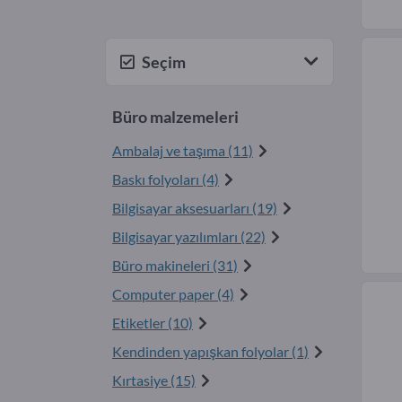
Seçim
Büro malzemeleri
Ambalaj ve taşıma (11)
Baskı folyoları (4)
Bilgisayar aksesuarları (19)
Bilgisayar yazılımları (22)
Büro makineleri (31)
Computer paper (4)
Etiketler (10)
Kendinden yapışkan folyolar (1)
Kırtasiye (15)