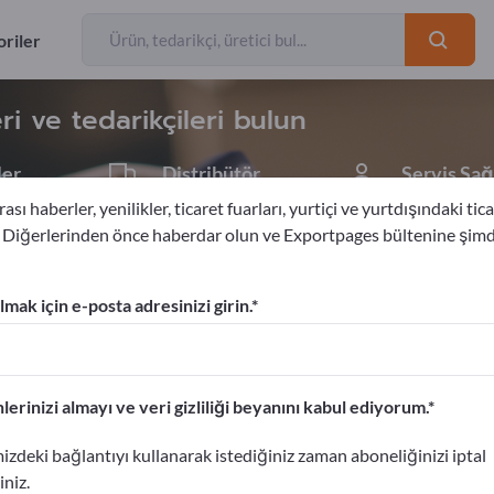
İhracatçıları
Üreticiler
132
123
riler
ri ve tedarikçileri bulun
ler
Distribütör
Servis Sağ
8
1
ası haberler, yenilikler, ticaret fuarları, yurtiçi ve yurtdışındaki tica
. Diğerlerinden önce haberdar olun ve Exportpages bültenine şim
mak için e-posta adresinizi girin.
am verin!
etişim Bilgileri >> buradan başlayın
lerinizi almayı ve veri gizliliği beyanını kabul ediyorum.
portpages'te yayınlayın.
izdeki bağlantıyı kullanarak istediğiniz zaman aboneliğinizi iptal
ın>> burada yayınlayın
iniz.