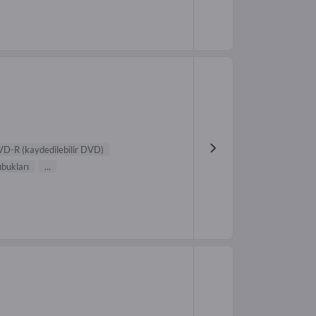
D-R (kaydedilebilir DVD)
ubukları
...