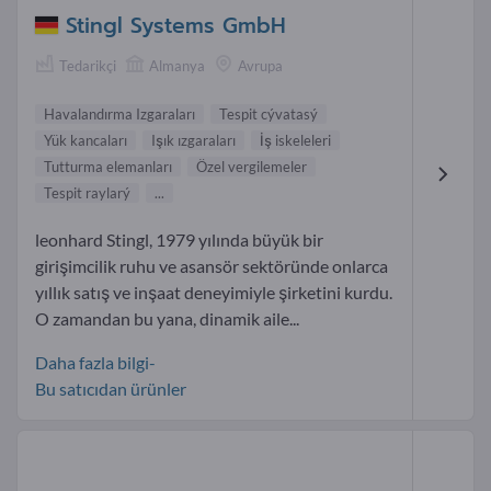
Stingl Systems GmbH
Tedarikçi
Almanya
Avrupa
Havalandırma Izgaraları
Tespit cývatasý
Yük kancaları
Işık ızgaraları
İş iskeleleri
Tutturma elemanları
Özel vergilemeler
Tespit raylarý
...
leonhard Stingl, 1979 yılında büyük bir
girişimcilik ruhu ve asansör sektöründe onlarca
yıllık satış ve inşaat deneyimiyle şirketini kurdu.
O zamandan bu yana, dinamik aile...
Daha fazla bilgi-
Bu satıcıdan ürünler