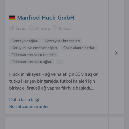
Manfred Huck GmbH
Üretici
Almanya
Avrupa
Konteynır ağları
Konteyner brandaları
Koruyucu ve emniyet ağları
Oyun alanı cihazları
Ekipman koruyucu tenteler
Ekipman koruyucu ağlar
...
Huck'ın hikayesi - ağ ve halat için 50 yılı aşkın
tutku Her şey bir garajda, futbol kaleleri için
birkaç el örgüsü ağ yapma fikriyle başladı....
Daha fazla bilgi-
Bu satıcıdan ürünler