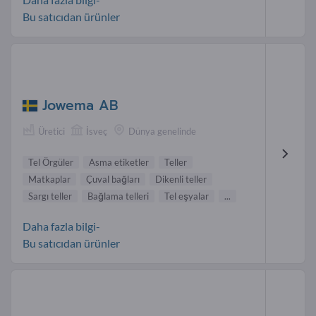
Bu satıcıdan ürünler
Jowema AB
Üretici
İsveç
Dünya genelinde
Tel Örgüler
Asma etiketler
Teller
Matkaplar
Çuval bağları
Dikenli teller
Sargı teller
Bağlama telleri
Tel eşyalar
...
Daha fazla bilgi-
Bu satıcıdan ürünler