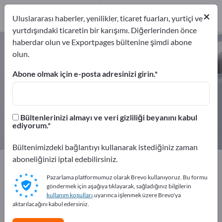
Üreticiler
17
×
Uluslararası haberler, yenilikler, ticaret fuarları, yurtiçi ve
Distribütör
3
yurtdışındaki ticaretin bir karışımı. Diğerlerinden önce
haberdar olun ve Exportpages bültenine şimdi abone
Bariyer teknolojisi – üreticileri ve
olun.
tedarikçileri bulun
Abone olmak için e-posta adresinizi girin.
İhracatçıları
Üreticiler
20
17
Bültenlerinizi almayı ve veri gizliliği beyanını kabul
Distribütör
ediyorum.
3
Bültenimizdeki bağlantıyı kullanarak istediğiniz zaman
aboneliğinizi iptal edebilirsiniz.
Exportpages
Güvenlik ve koruma
Bariyer teknolojisi
Pazarlama platformumuz olarak Brevo kullanıyoruz. Bu formu
göndermek için aşağıya tıklayarak, sağladığınız bilgilerin
Exportpages'te ücretsiz reklam
kullanım koşulları
.uyarınca işlenmek üzere Brevo'ya
verin!
aktarılacağını kabul edersiniz.
İhtiyaçlar – Teklifler – İkinci El Ürünler – İş İletişim