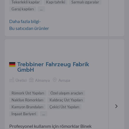
Tekerlekli kapılar
Kapı tahriki
Sarmalı ızgaralar
Garaj kapıları
...
Daha fazla bilgi-
Bu satıcıdan ürünler
Trebbiner Fahrzeug Fabrik
GmbH
Üretici
Almanya
Avrupa
Römork Üst Yapıları
Özel ulaşım araçları
Nakliye Römorkları
Kaldıraç Üst Yapıları
Kamyon Brandaları
Çekici Üst Yapıları
İnşaat Bariyeri
...
Profesyonel kullanım için römorklar Binek