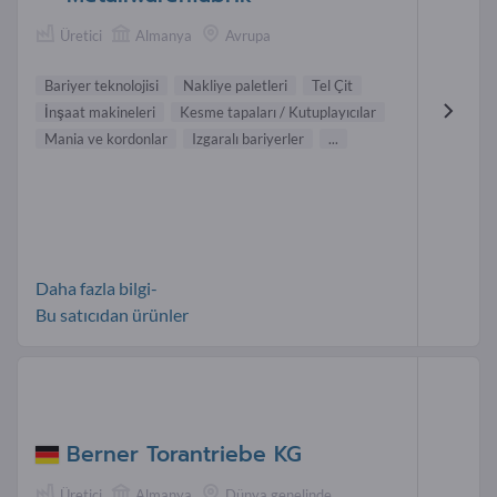
Üretici
Almanya
Avrupa
Bariyer teknolojisi
Nakliye paletleri
Tel Çit
İnşaat makineleri
Kesme tapaları / Kutuplayıcılar
Mania ve kordonlar
Izgaralı bariyerler
...
Daha fazla bilgi-
Bu satıcıdan ürünler
Berner Torantriebe KG
Üretici
Almanya
Dünya genelinde