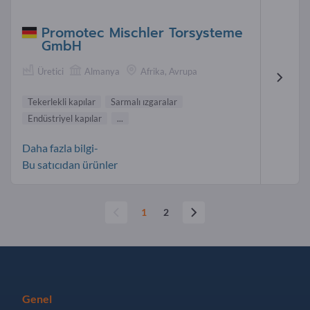
Promotec Mischler Torsysteme
GmbH
Üretici
Almanya
Afrika, Avrupa
Tekerlekli kapılar
Sarmalı ızgaralar
Endüstriyel kapılar
...
Daha fazla bilgi-
Bu satıcıdan ürünler
1
2
Genel