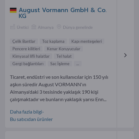
August Vormann GmbH & Co.
KG
Üretici
Almanya
Dünya genelinde
Çelik Bantlar
Toz kaplama
Kapı menteşeleri
Pencere kilitleri
Kenar Koruyucular
Kimyasal lifli halatlar
Tel halat
Gergi bağlantıları
Sac İşleme
...
Ticaret, endüstri ve son kullanıcılar için 150 yılı
aşkın süredir August VORMANN'ın
Almanya'daki 3 tesisinde yaklaşık 190 kişi
çalışmaktadır ve bunların yaklaşık yarısı Enn...
Daha fazla bilgi-
Bu satıcıdan ürünler