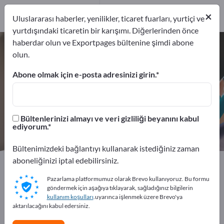
Üreticiler
2
×
Uluslararası haberler, yenilikler, ticaret fuarları, yurtiçi ve
Distribütör
1
yurtdışındaki ticaretin bir karışımı. Diğerlerinden önce
haberdar olun ve Exportpages bültenine şimdi abone
Tükenmez kalem – üreticileri ve
olun.
tedarikçileri bulun
Abone olmak için e-posta adresinizi girin.
İhracatçıları
Üreticiler
3
2
Bültenlerinizi almayı ve veri gizliliği beyanını kabul
Distribütör
ediyorum.
1
Bültenimizdeki bağlantıyı kullanarak istediğiniz zaman
aboneliğinizi iptal edebilirsiniz.
Exportpages
Büro malzemeleri
Yazma gereçleri
Tükenmez kalem
Pazarlama platformumuz olarak Brevo kullanıyoruz. Bu formu
göndermek için aşağıya tıklayarak, sağladığınız bilgilerin
kullanım koşulları
.uyarınca işlenmek üzere Brevo'ya
Exportpages'te ücretsiz reklam
aktarılacağını kabul edersiniz.
verin!