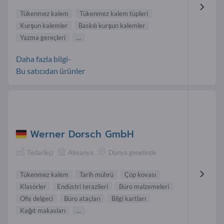
Tükenmez kalem
Tükenmez kalem tüpleri
Kurşun kalemler
Baskılı kurşun kalemler
Yazma gereçleri
...
Daha fazla bilgi-
Bu satıcıdan ürünler
Werner Dorsch GmbH
Tedarikçi
Almanya
Dünya genelinde
Tükenmez kalem
Tarih mührü
Çöp kovası
Klasörler
Endüstri terazileri
Büro malzemeleri
Ofis delgeci
Büro ataçları
Bilgi kartları
Kağıt makasları
...