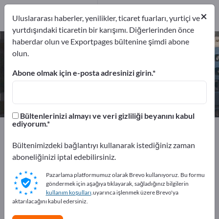
6
×
Üreticiler
6
Uluslararası haberler, yenilikler, ticaret fuarları, yurtiçi ve
yurtdışındaki ticaretin bir karışımı. Diğerlerinden önce
haberdar olun ve Exportpages bültenine şimdi abone
Lazer Ölçüm Cihazları – üreticileri
olun.
ve tedarikçileri bulun
Abone olmak için e-posta adresinizi girin.
İhracatçıları
Üreticiler
6
6
Bültenlerinizi almayı ve veri gizliliği beyanını kabul
ediyorum.
Exportpages
Elektroteknik
Lazer teknolojisi
Lazer Ölçüm Cihazları
Bültenimizdeki bağlantıyı kullanarak istediğiniz zaman
aboneliğinizi iptal edebilirsiniz.
Exportpages'te ücretsiz reklam
Pazarlama platformumuz olarak Brevo kullanıyoruz. Bu formu
verin!
göndermek için aşağıya tıklayarak, sağladığınız bilgilerin
kullanım koşulları
.uyarınca işlenmek üzere Brevo'ya
İhtiyaçlar – Teklifler – İkinci El Ürünler – İş İletişim
aktarılacağını kabul edersiniz.
Bilgileri >> buradan başlayın