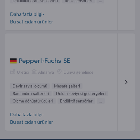
Dolululuk oranı sensörleri
Renk sensörleri
...
Daha fazla bilgi-
Bu satıcıdan ürünler
Pepperl+Fuchs SE
Üretici
Almanya
Dünya genelinde
Devir sayısı ölçümü
Mesafe şalteri
Şamandıra şalterleri
Dolum seviyesi göstergeleri
Ölçme dönüştürücüleri
Endüktif sensörler
...
Daha fazla bilgi-
Bu satıcıdan ürünler