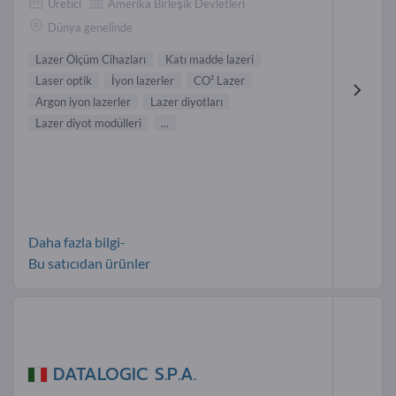
Üretici
Amerika Birleşik Devletleri
Dünya genelinde
Lazer Ölçüm Cihazları
Katı madde lazeri
Laser optik
İyon lazerler
CO² Lazer
Argon iyon lazerler
Lazer diyotları
Lazer diyot modülleri
...
Daha fazla bilgi-
Bu satıcıdan ürünler
DATALOGIC S.P.A.