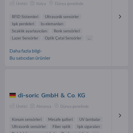
Üretici
Italya
Dünya genelinde
RFID Sistemleri
Ultrasonik sensörler
Işık perdeleri
Isı elemanları
Sıcaklık ayarlayıcıları
Renk sensörleri
Lazer Sensörler
Optik Çatal Sensörler
...
Daha fazla bilgi-
Bu satıcıdan ürünler
di-soric GmbH & Co. KG
Üretici
Almanya
Dünya genelinde
Konum sensörleri
Mesafe şalteri
UV lambalar
Ultrasonik sensörler
Fiber optik
Işık ızgaraları