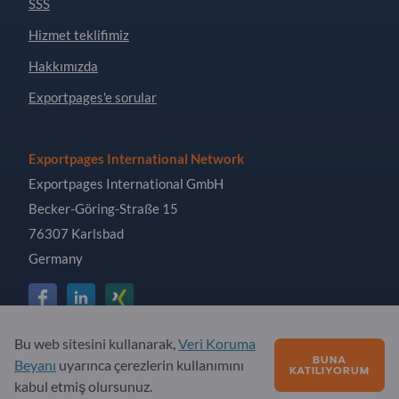
SSS
Hizmet teklifimiz
Hakkımızda
Exportpages'e sorular
Exportpages International Network
Exportpages International GmbH
Becker-Göring-Straße 15
76307 Karlsbad
Germany
Bu web sitesini kullanarak,
Veri Koruma
Copyright © 2026 Exportpages International GmbH. All
BUNA
Beyanı
uyarınca çerezlerin kullanımını
KATILIYORUM
Rights Reserved.
kabul etmiş olursunuz.