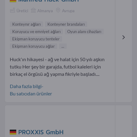
Üretici
Almanya
Avrupa
Konteynır ağları
Konteyner brandaları
Koruyucu ve emniyet ağları
Oyun alanı cihazları
Ekipman koruyucu tenteler
Ekipman koruyucu ağlar
...
Huck'ın hikayesi - ağ ve halat için 50 yılı aşkın
tutku Her şey bir garajda, futbol kaleleri için
birkaç el örgüsü ağ yapma fikriyle başladı....
Daha fazla bilgi-
Bu satıcıdan ürünler
PROXXIS GmbH