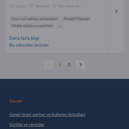
Üretici
Almanya
Alm-Avus-İsv
Uzun yol nakliye ambalajları
Petekli Plakalar
Oluklu mukavva paletleri
...
Daha fazla bilgi-
Bu satıcıdan ürünler
1
2
Genel
Genel ticari şartlar ve kullanıcı koşulları
Gizlilik ve çerezler