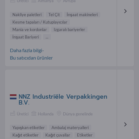
Üretici
Almanya
Avrupa
Nakliye paletleri
Tel Çit
İnşaat makineleri
Kesme tapaları / Kutuplayıcılar
Mania ve kordonlar
Izgaralı bariyerler
İnşaat Bariyeri
...
Daha fazla bilgi-
Bu satıcıdan ürünler
NNZ Industriële Verpakkingen
B.V.
Üretici
Hollanda
Dünya genelinde
Yapışkan etiketler
Ambalaj materyalleri
Kağıt etiketler
Kağıt çuvallar
Etiketler