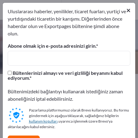
İhracatçıları
17
×
Uluslararası haberler, yenilikler, ticaret fuarları, yurtiçi ve
Üreticiler
17
yurtdışındaki ticaretin bir karışımı. Diğerlerinden önce
haberdar olun ve Exportpages bültenine şimdi abone
Paletler – üreticileri ve tedarikçileri
olun.
bulun
Abone olmak için e-posta adresinizi girin.
İhracatçıları
Üreticiler
17
17
Bültenlerinizi almayı ve veri gizliliği beyanını kabul
ediyorum.
Exportpages
Taşıma ve Ambalaj
Paletler
Bültenimizdeki bağlantıyı kullanarak istediğiniz zaman
Exportpages'te ücretsiz reklam
aboneliğinizi iptal edebilirsiniz.
verin!
Pazarlama platformumuz olarak Brevo kullanıyoruz. Bu formu
göndermek için aşağıya tıklayarak, sağladığınız bilgilerin
İhtiyaçlar – Teklifler – İkinci El Ürünler – İş İletişim
kullanım koşulları
.uyarınca işlenmek üzere Brevo'ya
Bilgileri >> buradan başlayın
aktarılacağını kabul edersiniz.