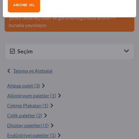
Şirketinizi ve ürünlerinizi
ABONE OL
Exportpages'te yayınlayın.
Şimdi tedarikçi olun ve görünürlüğünüzü artırın>>
burada yayınlayın
Seçim
Taşıma ve Ambalaj
Ahþap palet (3)
Alüminyum paletler (1)
Çekme Plakaları (1)
Çelik paletler (2)
Display paletleri (1)
Endüstriyel paletler (1)