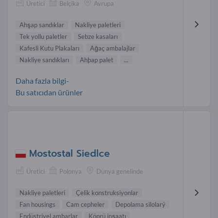
Üretici
Belçika
Avrupa
Ahşap sandıklar
Nakliye paletleri
Tek yollu paletler
Sebze kasaları
Kafesli Kutu Plakaları
Ağaç ambalajlar
Nakliye sandıkları
Ahþap palet
...
Daha fazla bilgi-
Bu satıcıdan ürünler
Mostostal Siedlce
Üretici
Polonya
Dünya genelinde
Nakliye paletleri
Çelik konstruksiyonlar
Fan housings
Cam cepheler
Depolama silolarý
Endüstriyel ambarlar
Köprü inşaatı