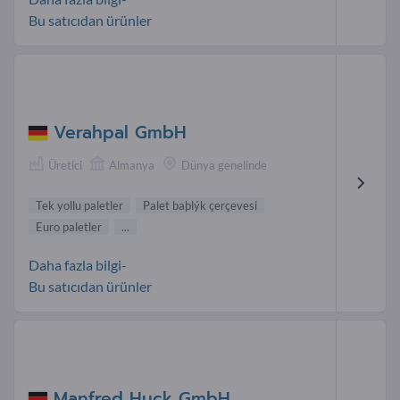
Bu satıcıdan ürünler
Verahpal GmbH
Üretici
Almanya
Dünya genelinde
Tek yollu paletler
Palet baþlýk çerçevesi
Euro paletler
...
Daha fazla bilgi-
Bu satıcıdan ürünler
Manfred Huck GmbH