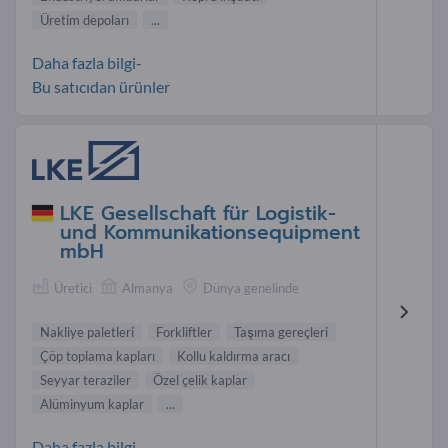
Üretim depoları
...
Daha fazla bilgi-
Bu satıcıdan ürünler
LKE Gesellschaft für Logistik-
und Kommunikationsequipment
mbH
Üretici
Almanya
Dünya genelinde
Nakliye paletleri
Forkliftler
Taşıma gereçleri
Çöp toplama kapları
Kollu kaldırma aracı
Seyyar teraziler
Özel çelik kaplar
Alüminyum kaplar
...
Daha fazla bilgi-