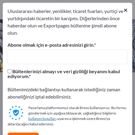
5
×
Üreticiler
5
Uluslararası haberler, yenilikler, ticaret fuarları, yurtiçi ve
yurtdışındaki ticaretin bir karışımı. Diğerlerinden önce
haberdar olun ve Exportpages bültenine şimdi abone
Deri Ürünler – üreticileri ve
olun.
tedarikçileri bulun
Abone olmak için e-posta adresinizi girin.
İhracatçıları
Üreticiler
5
5
Bültenlerinizi almayı ve veri gizliliği beyanını kabul
ediyorum.
Exportpages
Tekstil
Giyim
Ayakkabılar ve aksesuarlar
Deri Ürünler
Bültenimizdeki bağlantıyı kullanarak istediğiniz zaman
aboneliğinizi iptal edebilirsiniz.
Exportpages'te ücretsiz reklam
Pazarlama platformumuz olarak Brevo kullanıyoruz. Bu formu
verin!
göndermek için aşağıya tıklayarak, sağladığınız bilgilerin
kullanım koşulları
.uyarınca işlenmek üzere Brevo'ya
İhtiyaçlar – Teklifler – İkinci El Ürünler – İş İletişim
aktarılacağını kabul edersiniz.
Bilgileri >> buradan başlayın