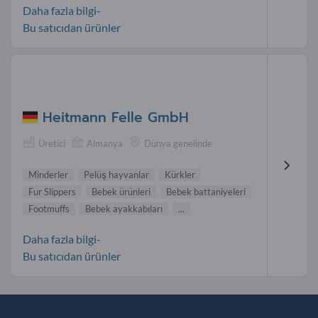
Daha fazla bilgi-
Bu satıcıdan ürünler
Heitmann Felle GmbH
Üretici
Almanya
Dünya genelinde
Minderler
Pelüş hayvanlar
Kürkler
Fur Slippers
Bebek ürünleri
Bebek battaniyeleri
Footmuffs
Bebek ayakkabıları
...
Daha fazla bilgi-
Bu satıcıdan ürünler