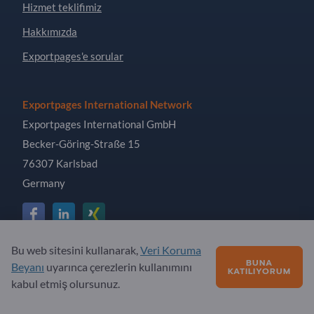
Hizmet teklifimiz
Hakkımızda
Exportpages'e sorular
Exportpages International Network
Exportpages International GmbH
Becker-Göring-Straße 15
76307 Karlsbad
Germany
Bu web sitesini kullanarak,
Veri Koruma
Copyright © 2026 Exportpages International GmbH. All
BUNA
Beyanı
uyarınca çerezlerin kullanımını
KATILIYORUM
Rights Reserved.
kabul etmiş olursunuz.