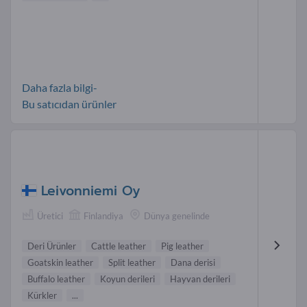
Daha fazla bilgi-
Bu satıcıdan ürünler
Leivonniemi Oy
Üretici
Finlandiya
Dünya genelinde
Deri Ürünler
Cattle leather
Pig leather
Goatskin leather
Split leather
Dana derisi
Buffalo leather
Koyun derileri
Hayvan derileri
Kürkler
...