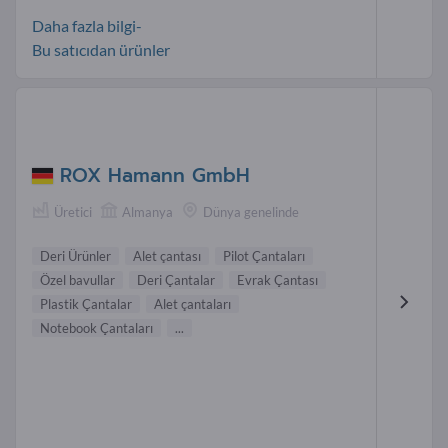
Daha fazla bilgi-
Bu satıcıdan ürünler
ROX Hamann GmbH
Üretici
Almanya
Dünya genelinde
Deri Ürünler
Alet çantası
Pilot Çantaları
Özel bavullar
Deri Çantalar
Evrak Çantası
Plastik Çantalar
Alet çantaları
Notebook Çantaları
...