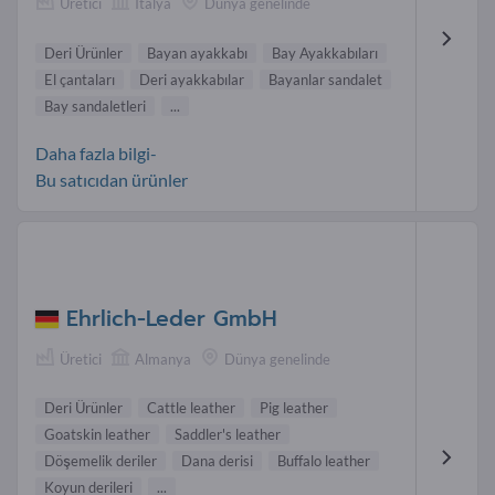
Üretici
Italya
Dünya genelinde
Deri Ürünler
Bayan ayakkabı
Bay Ayakkabıları
El çantaları
Deri ayakkabılar
Bayanlar sandalet
Bay sandaletleri
...
Daha fazla bilgi-
Bu satıcıdan ürünler
Ehrlich-Leder GmbH
Üretici
Almanya
Dünya genelinde
Deri Ürünler
Cattle leather
Pig leather
Goatskin leather
Saddler's leather
Döşemelik deriler
Dana derisi
Buffalo leather
Koyun derileri
...