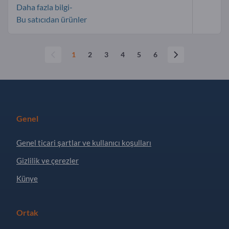
Daha fazla bilgi-
Bu satıcıdan ürünler
1
2
3
4
5
6
Genel
Genel ticari şartlar ve kullanıcı koşulları
Gizlilik ve çerezler
Künye
Ortak