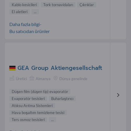
Kablo kesicileri
Tork tornavidaları
Çıkrıklar
El aletleri
...
Daha fazla bilgi-
Bu satıcıdan ürünler
GEA Group Aktiengesellschaft
Üretici
Almanya
Dünya genelinde
Düşen film (düşen tip) evaporatör
Evaporatör tesisleri
Buharlaştırıcı
Atıksu Arıtma Sistemleri
Hava boşaltım temizleme tesisi
Ters osmoz tesisleri
...