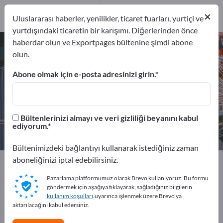
Distribütör
5
×
Uluslararası haberler, yenilikler, ticaret fuarları, yurtiçi ve
yurtdışındaki ticaretin bir karışımı. Diğerlerinden önce
haberdar olun ve Exportpages bültenine şimdi abone
Hidrolik ve pnömatik – üreticileri
olun.
ve tedarikçileri bulun
Abone olmak için e-posta adresinizi girin.
İhracatçıları
Üreticiler
121
116
Bültenlerinizi almayı ve veri gizliliği beyanını kabul
Distribütör
ediyorum.
5
Bültenimizdeki bağlantıyı kullanarak istediğiniz zaman
aboneliğinizi iptal edebilirsiniz.
Exportpages
Makine ve ekipman
Hidrolik ve pnömatik
Pazarlama platformumuz olarak Brevo kullanıyoruz. Bu formu
göndermek için aşağıya tıklayarak, sağladığınız bilgilerin
kullanım koşulları
.uyarınca işlenmek üzere Brevo'ya
Exportpages'te ücretsiz reklam
aktarılacağını kabul edersiniz.
verin!