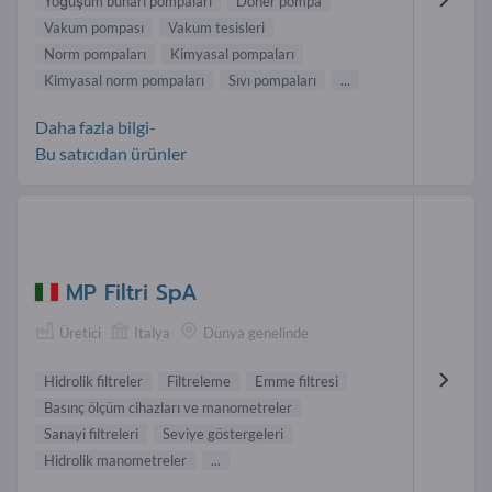
Yoğuşum buharı pompaları
Döner pompa
Vakum pompası
Vakum tesisleri
Norm pompaları
Kimyasal pompaları
Kimyasal norm pompaları
Sıvı pompaları
...
Daha fazla bilgi-
Bu satıcıdan ürünler
MP Filtri SpA
Üretici
Italya
Dünya genelinde
Hidrolik filtreler
Filtreleme
Emme filtresi
Basınç ölçüm cihazları ve manometreler
Sanayi filtreleri
Seviye göstergeleri
Hidrolik manometreler
...