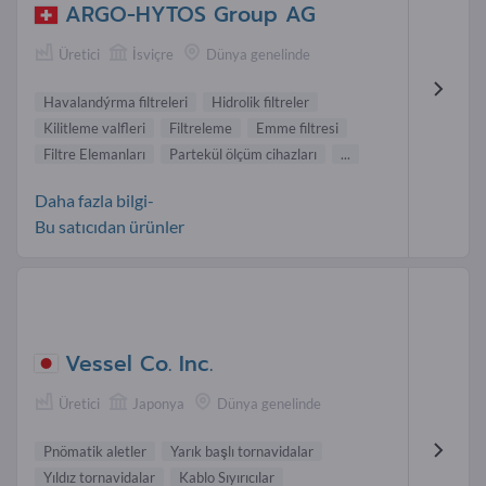
ARGO-HYTOS Group AG
Üretici
İsviçre
Dünya genelinde
Havalandýrma filtreleri
Hidrolik filtreler
Kilitleme valfleri
Filtreleme
Emme filtresi
Filtre Elemanları
Partekül ölçüm cihazları
...
Daha fazla bilgi-
Bu satıcıdan ürünler
Vessel Co. Inc.
Üretici
Japonya
Dünya genelinde
Pnömatik aletler
Yarık başlı tornavidalar
Yıldız tornavidalar
Kablo Sıyırıcılar