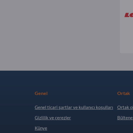
Genel
Ortak
Genel ticari şartlar ve kullanıcı koşulları
Ortak o
Gizlilik ve çerezler
Bültene
Künye