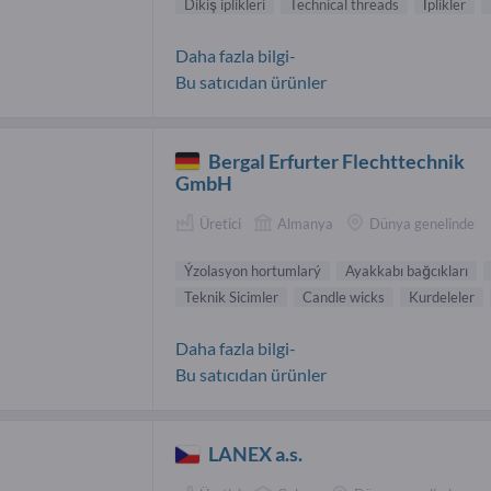
Dikiş iplikleri
Technical threads
İplikler
Daha fazla bilgi-
Bu satıcıdan ürünler
Bergal Erfurter Flechttechnik
GmbH
Üretici
Almanya
Dünya genelinde
Ýzolasyon hortumlarý
Ayakkabı bağcıkları
Teknik Sicimler
Candle wicks
Kurdeleler
Daha fazla bilgi-
Bu satıcıdan ürünler
LANEX a.s.