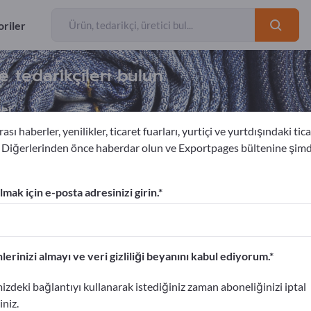
riler
ve tedarikçileri bulun
ler
ası haberler, yenilikler, ticaret fuarları, yurtiçi ve yurtdışındaki tica
. Diğerlerinden önce haberdar olun ve Exportpages bültenine şim
r
mak için e-posta adresinizi girin.
am verin!
etişim Bilgileri >> buradan başlayın
lerinizi almayı ve veri gizliliği beyanını kabul ediyorum.
portpages'te yayınlayın.
izdeki bağlantıyı kullanarak istediğiniz zaman aboneliğinizi iptal
ın>> burada yayınlayın
iniz.