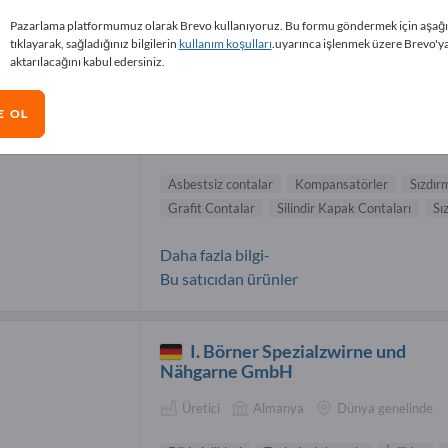
ik iplikler Tedarikçiler (4)
Pazarlama platformumuz olarak Brevo kullanıyoruz. Bu formu göndermek için aşağ
tıklayarak, sağladığınız bilgilerin
kullanım koşulları
.uyarınca işlenmek üzere Brevo'y
aktarılacağını kabul edersiniz.
Frenzelit Werke GmbH
E OL
Üretici
Almanya
Dünya genelinde
Asbestsiz contalar
Kompansatörler
Sızdır
Grafit Contalar
Silindir Kapak Contaları
Sı
Daha fazla bilgi-
Bu satıcıdan ürünler
I. Börner Spezialzwirne und
Nähgarne GmbH
Üretici
Almanya
Dünya genelinde