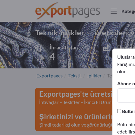
Katego
Teknik iplikler – üreticileri 
İhracatçıları
Üretici
4
4
Uluslarar
karışımı
olun.
Exportpages
Tekstil
İplikler
Teknik iplikle
Abone ol
Exportpages'te ücretsiz rekl
İhtiyaçlar – Teklifler – İkinci El Ürünler – İş İl
Bülten
Şirketinizi ve ürünlerinizi Ex
Bültenim
Şimdi tedarikçi olun ve görünürlüğünüzü artır
edebilirs