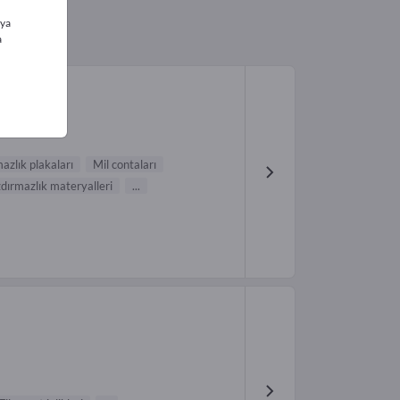
ıya
a
mazlık plakaları
Mil contaları
zdırmazlık materyalleri
...