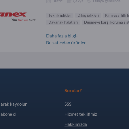
Üretici
Çekya
Dünya genelinde
Teknik iplikler
Dikiş iplikleri
Kimyasal lifli 
Dayanak halatları
Düşmeye karşı koruma sis
Daha fazla bilgi-
Bu satıcıdan ürünler
Sorular?
larak kaydolun
SSS
 abone ol
Hizmet teklifimiz
Hakkımızda