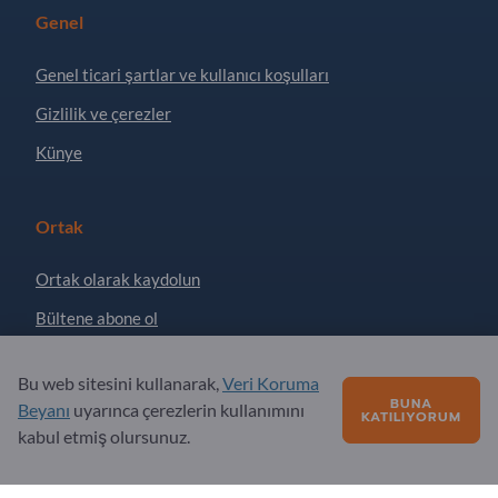
Genel
Genel ticari şartlar ve kullanıcı koşulları
Gizlilik ve çerezler
Künye
Ortak
Ortak olarak kaydolun
Bültene abone ol
Bu web sitesini kullanarak,
Veri Koruma
Sorular?
BUNA
Beyanı
uyarınca çerezlerin kullanımını
KATILIYORUM
kabul etmiş olursunuz.
SSS
Hizmet teklifimiz