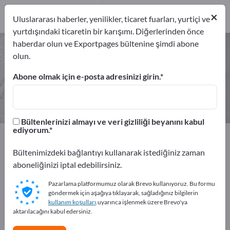
1
×
Üreticiler
1
Uluslararası haberler, yenilikler, ticaret fuarları, yurtiçi ve
yurtdışındaki ticaretin bir karışımı. Diğerlerinden önce
haberdar olun ve Exportpages bültenine şimdi abone
Teknik iğneleme keçeleri –
olun.
üreticileri ve tedarikçileri bulun
Abone olmak için e-posta adresinizi girin.
İhracatçıları
Üreticiler
1
1
Bültenlerinizi almayı ve veri gizliliği beyanını kabul
ediyorum.
Exportpages
Ham ve işlenecek maddeler
Teknik dokuma
İğneleme keçeleri
Bültenimizdeki bağlantıyı kullanarak istediğiniz zaman
Teknik iğneleme keçeleri
aboneliğinizi iptal edebilirsiniz.
Pazarlama platformumuz olarak Brevo kullanıyoruz. Bu formu
Exportpages'te ücretsiz reklam
göndermek için aşağıya tıklayarak, sağladığınız bilgilerin
verin!
kullanım koşulları
.uyarınca işlenmek üzere Brevo'ya
aktarılacağını kabul edersiniz.
İhtiyaçlar – Teklifler – İkinci El Ürünler – İş İletişim