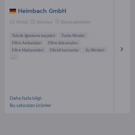
Heimbach GmbH
Üretici
Almanya
Dünya genelinde
Teknik iğneleme keçeleri
Torba filtreler
Filtre Ambalajları
Filtre dokumaları
Filtre Malzemeleri
Filtreli hortumlar
Su filtreleri
...
Daha fazla bilgi-
Bu satıcıdan ürünler