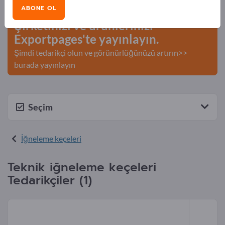
Bilgileri >> buradan başlayın
ABONE OL
Şirketinizi ve ürünlerinizi
Exportpages'te yayınlayın.
Şimdi tedarikçi olun ve görünürlüğünüzü artırın>>
burada yayınlayın
Seçim
İğneleme keçeleri
Teknik iğneleme keçeleri
Tedarikçiler (1)