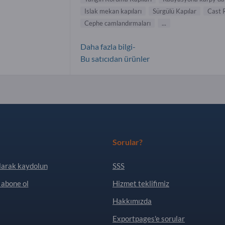
Islak mekan kapıları
Sürgülü Kapılar
Cast 
Cephe camlandırmaları
...
Daha fazla bilgi-
Bu satıcıdan ürünler
Sorular?
larak kaydolun
SSS
 abone ol
Hizmet teklifimiz
Hakkımızda
Exportpages'e sorular