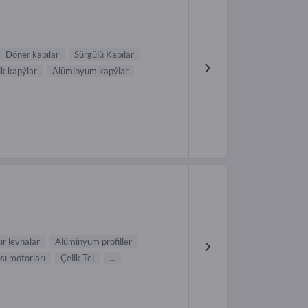
Döner kapılar
Sürgülü Kapılar
ik kapýlar
Alüminyum kapýlar
ır levhalar
Alüminyum profiller
sı motorları
Çelik Tel
...