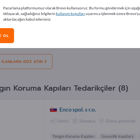
lamlar
Pazarlama platformumuz olarak Brevo kullanıyoruz. Bu formu göndermek için aşağ
tıklayarak, sağladığınız bilgilerin
kullanım koşulları
.uyarınca işlenmek üzere Brevo'y
aktarılacağını kabul edersiniz.
Teklifler
Ihtiyacımız var
İkinci el
Iş tek
E OL
ler
Yangın koruma kapıları
 ILANLARA GÖZ ATIN
gın Koruma Kapıları Tedarikçiler (8)
Enco spol. s r.o.
Üretici
Slovakya
Dünya genelinde
Yangın Koruma Kapıları
Güvenlik kapýlarý