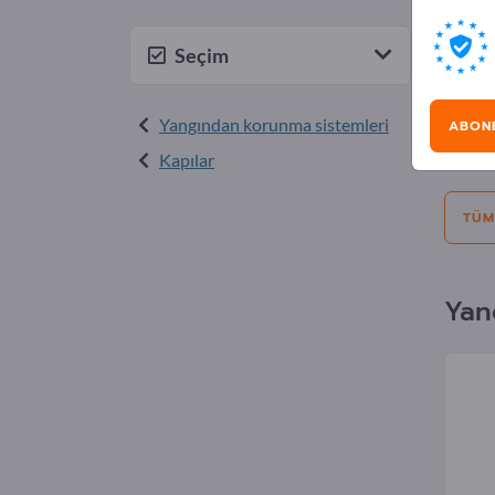
Rek
Seçim
Seçim:
Yangından korunma sistemleri
ABON
Teklif
Kapılar
TÜM
Yan