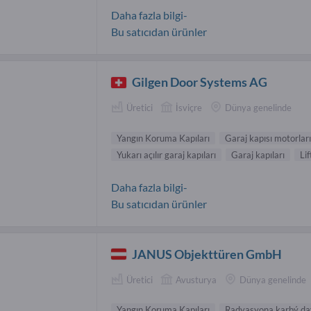
Daha fazla bilgi-
Bu satıcıdan ürünler
Gilgen Door Systems AG
Üretici
İsviçre
Dünya genelinde
Yangın Koruma Kapıları
Garaj kapısı motorları
Yukarı açılır garaj kapıları
Garaj kapıları
Lif
Daha fazla bilgi-
Bu satıcıdan ürünler
JANUS Objekttüren GmbH
Üretici
Avusturya
Dünya genelinde
Yangın Koruma Kapıları
Radyasyona karþý da