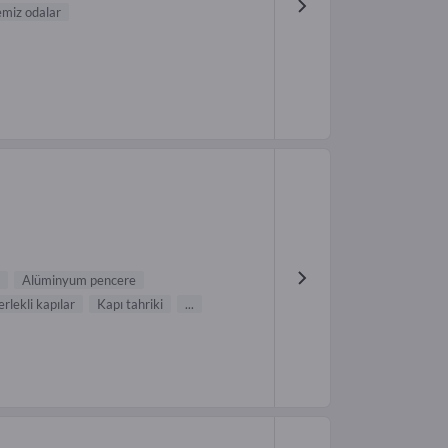
emiz odalar
Alüminyum pencere
rlekli kapılar
Kapı tahriki
...