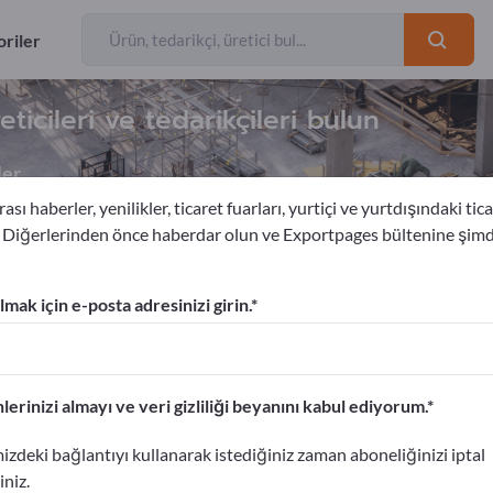
riler
ticileri ve tedarikçileri bulun
ler
ası haberler, yenilikler, ticaret fuarları, yurtiçi ve yurtdışındaki tica
. Diğerlerinden önce haberdar olun ve Exportpages bültenine şim
n korunma sistemleri
Yangın Koruma Kapıları
mak için e-posta adresinizi girin.
am verin!
etişim Bilgileri >> buradan başlayın
lerinizi almayı ve veri gizliliği beyanını kabul ediyorum.
portpages'te yayınlayın.
izdeki bağlantıyı kullanarak istediğiniz zaman aboneliğinizi iptal
ın>> burada yayınlayın
iniz.