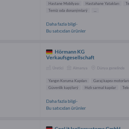
Hastane Mobilyası
Hastahane Yatakları
T
Temiz oda donanýmlarý
...
Daha fazla bilgi-
Bu satıcıdan ürünler
Hörmann KG
Verkaufsgesellschaft
Üretici
Almanya
Dünya genelinde
Yangın Koruma Kapıları
Garaj kapısı motorları
Güvenlik kapýlarý
Hızlı sarmal kapılar
Teke
Daha fazla bilgi-
Bu satıcıdan ürünler
Cool it Isoliersysteme GmbH