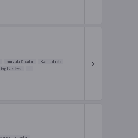
Sürgülü Kapılar
Kapı tahriki
ting Barriers
...
yanýklý kapýlar