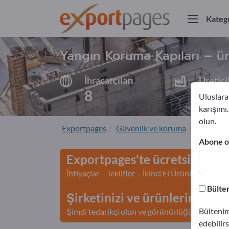
Katego
Yangın Koruma Kapıları – üre
İhracatçıları
Üretici
8
8
Uluslarar
karışımı
olun.
Exportpages
Güvenlik ve koruma
Yangında
Abone ol
Exportpages'te ücretsiz rekl
İhtiyaçlar – Teklifler – İkinci El Ürünler – İş İl
Bülten
Şirketinizi ve ürünlerinizi Ex
Bültenim
Şimdi tedarikçi olun ve görünürlüğünüzü artır
edebilirs