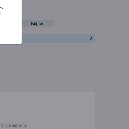
ıya
a
lifleri
Kişiler
Devre dolapları