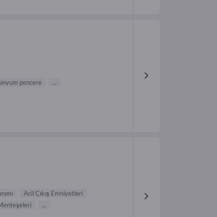
inyum pencere
...
nımı
Acil Çıkış Emniyetleri
Menteşeleri
...