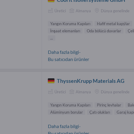
Üretici
Almanya
Dünya genelinde
Yangın Koruma Kapıları
Hafif metal kapýlar
İnşaat elemanları
Oda bölücü duvarlar
Çel
...
Daha fazla bilgi-
Bu satıcıdan ürünler
ThyssenKrupp Materials AG
Üretici
Almanya
Dünya genelinde
Yangın Koruma Kapıları
Pirinç levhalar
Bak
Alüminyum borular
Çatı olukları
Garaj kapı
Daha fazla bilgi-
Bu satıcıdan ürünler