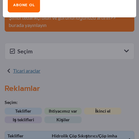
Şirketinizi ve ürünlerinizi
ABONE OL
Exportpages'te yayınlayın.
Şimdi tedarikçi olun ve görünürlüğünüzü artırın>>
burada yayınlayın
Seçim
Ticari araçlar
Reklamlar
Seçim:
Teklifler
Ihtiyacımız var
İkinci el
Iş teklifleri
Kişiler
Teklifler
Hidrolik Çöp Sıkıştırıcı/Çöp imha