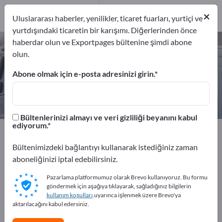
2
×
Üreticiler
2
Uluslararası haberler, yenilikler, ticaret fuarları, yurtiçi ve
yurtdışındaki ticaretin bir karışımı. Diğerlerinden önce
haberdar olun ve Exportpages bültenine şimdi abone
Atık araçları – üreticileri ve
olun.
tedarikçileri bulun
Abone olmak için e-posta adresinizi girin.
İhracatçıları
Üreticiler
2
2
Bültenlerinizi almayı ve veri gizliliği beyanını kabul
ediyorum.
Exportpages
Taşıtlar
Ticari araçlar
Atık araçları
Bültenimizdeki bağlantıyı kullanarak istediğiniz zaman
Exportpages'te ücretsiz reklam
aboneliğinizi iptal edebilirsiniz.
verin!
Pazarlama platformumuz olarak Brevo kullanıyoruz. Bu formu
göndermek için aşağıya tıklayarak, sağladığınız bilgilerin
İhtiyaçlar – Teklifler – İkinci El Ürünler – İş İletişim
kullanım koşulları
.uyarınca işlenmek üzere Brevo'ya
Bilgileri >> buradan başlayın
aktarılacağını kabul edersiniz.