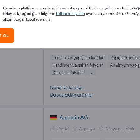
yasyondan korunma Tedarikçiler (8)
Pazarlama platformumuz olarak Brevo kullanıyoruz. Bu formu göndermek için aşağ
tıklayarak, sağladığınız bilgilerin
kullanım koşulları
.uyarınca işlenmek üzere Brevo'y
aktarılacağını kabul edersiniz.
Gustav Scharnau GmbH
E OL
Tedarikçi
Almanya
Avrupa
Endüstriyel yapışkan bantlar
Yapışkan ambala
Kendinden yapışkan folyolar
Aliminyum yapış
Koruyucu folyalar
...
Daha fazla bilgi-
Bu satıcıdan ürünler
Aaronia AG
Üretici
Almanya
Dünya genelinde