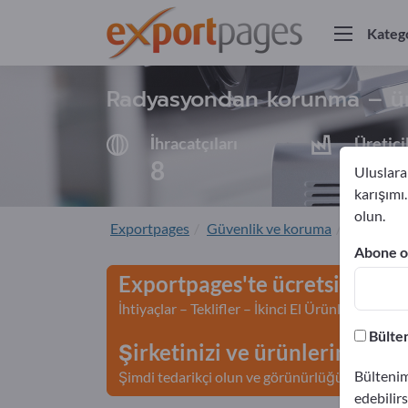
Katego
Radyasyondan korunma – üret
İhracatçıları
Üretici
8
7
Uluslarar
karışımı
olun.
Exportpages
Güvenlik ve koruma
Radyasy
Abone ol
Exportpages'te ücretsiz rekl
İhtiyaçlar – Teklifler – İkinci El Ürünler – İş İl
Bülten
Şirketinizi ve ürünlerinizi Ex
Bültenim
Şimdi tedarikçi olun ve görünürlüğünüzü artır
edebilirs