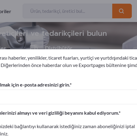
İhracatçılar
8
riler
icileri ve tedarikçileri bulun
ler
Distribütör
1
ası haberler, yenilikler, ticaret fuarları, yurtiçi ve yurtdışındaki tica
. Diğerlerinden önce haberdar olun ve Exportpages bültenine şim
ondan korunma
mak için e-posta adresinizi girin.
am verin!
etişim Bilgileri >> buradan başlayın
lerinizi almayı ve veri gizliliği beyanını kabul ediyorum.
portpages'te yayınlayın.
izdeki bağlantıyı kullanarak istediğiniz zaman aboneliğinizi iptal
ın>> burada yayınlayın
iniz.