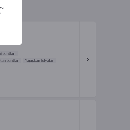
ıya
a
j bantları
kan bantlar
Yapışkan folyalar