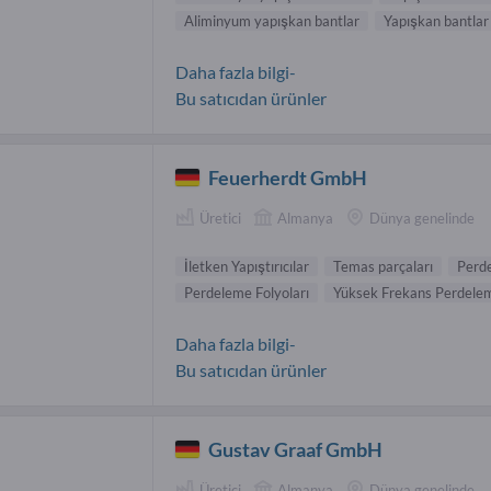
Aliminyum yapışkan bantlar
Yapışkan bantlar
Daha fazla bilgi-
Bu satıcıdan ürünler
Feuerherdt GmbH
Üretici
Almanya
Dünya genelinde
İletken Yapıştırıcılar
Temas parçaları
Perde
Perdeleme Folyoları
Yüksek Frekans Perdelem
Daha fazla bilgi-
Bu satıcıdan ürünler
Gustav Graaf GmbH
Üretici
Almanya
Dünya genelinde