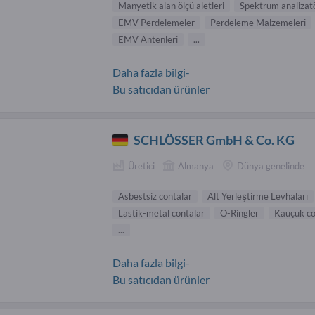
Manyetik alan ölçü aletleri
Spektrum analizatö
EMV Perdelemeler
Perdeleme Malzemeleri
EMV Antenleri
...
Daha fazla bilgi-
Bu satıcıdan ürünler
SCHLÖSSER GmbH & Co. KG
Üretici
Almanya
Dünya genelinde
Asbestsiz contalar
Alt Yerleştirme Levhaları
Lastik-metal contalar
O-Ringler
Kauçuk co
...
Daha fazla bilgi-
Bu satıcıdan ürünler