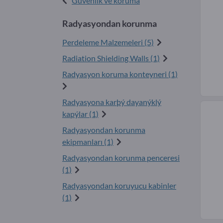
Güvenlik ve koruma
Radyasyondan korunma
Perdeleme Malzemeleri (5)
Radiation Shielding Walls (1)
Radyasyon koruma konteyneri (1)
Radyasyona karþý dayanýklý
kapýlar (1)
Radyasyondan korunma
ekipmanları (1)
Radyasyondan korunma penceresi
(1)
Radyasyondan koruyucu kabinler
(1)