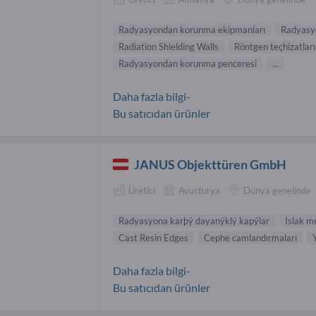
Radyasyondan korunma ekipmanları
Radyasy
Radiation Shielding Walls
Röntgen teçhizatları
Radyasyondan korunma penceresi
...
Daha fazla bilgi-
Bu satıcıdan ürünler
JANUS Objekttüren GmbH
Üretici
Avusturya
Dünya genelinde
Radyasyona karþý dayanýklý kapýlar
Islak m
Cast Resin Edges
Cephe camlandırmaları
Daha fazla bilgi-
Bu satıcıdan ürünler