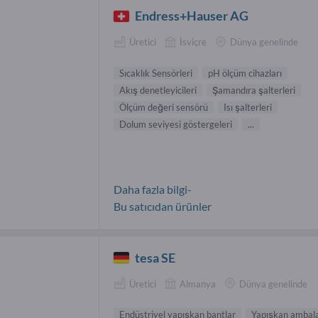
Endress+Hauser AG
Üretici
İsviçre
Dünya genelinde
Sıcaklık Sensörleri
pH ölçüm cihazları
Akış denetleyicileri
Şamandıra şalterleri
Ölçüm değeri sensörü
Isı şalterleri
Dolum seviyesi göstergeleri
...
Daha fazla bilgi-
Bu satıcıdan ürünler
tesa SE
Üretici
Almanya
Dünya genelinde
Endüstriyel yapışkan bantlar
Yapışkan ambala