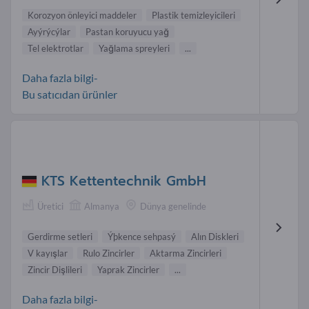
Korozyon önleyici maddeler
Plastik temizleyicileri
Ayýrýcýlar
Pastan koruyucu yağ
Tel elektrotlar
Yağlama spreyleri
...
Daha fazla bilgi-
Bu satıcıdan ürünler
KTS Kettentechnik GmbH
Üretici
Almanya
Dünya genelinde
Gerdirme setleri
Ýþkence sehpasý
Alın Diskleri
V kayışlar
Rulo Zincirler
Aktarma Zincirleri
Zincir Dişlileri
Yaprak Zincirler
...
Daha fazla bilgi-