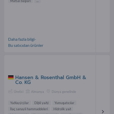
Mafsal başları
...
Daha fazla bilgi-
Bu satıcıdan ürünler
Hansen & Rosenthal GmbH &
Co. KG
Üretici
Almanya
Dünya genelinde
Yaðlayýcýlar
Diþli yaðý
Yumuşatıcılar
İlaç sanayii hammaddeleri
Hidrolik yað