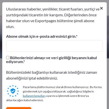
9
×
Üreticiler
9
Uluslararası haberler, yenilikler, ticaret fuarları, yurtiçi ve
yurtdışındaki ticaretin bir karışımı. Diğerlerinden önce
haberdar olun ve Exportpages bültenine şimdi abone
Yaðlayýcýlar – üreticileri ve
olun.
tedarikçileri bulun
Abone olmak için e-posta adresinizi girin.
İhracatçıları
Üreticiler
9
9
Bültenlerinizi almayı ve veri gizliliği beyanını kabul
ediyorum.
Exportpages
Atölye araçları
Yaðlayýcýlar
Bültenimizdeki bağlantıyı kullanarak istediğiniz zaman
Exportpages'te ücretsiz reklam
aboneliğinizi iptal edebilirsiniz.
verin!
Pazarlama platformumuz olarak Brevo kullanıyoruz. Bu formu
göndermek için aşağıya tıklayarak, sağladığınız bilgilerin
İhtiyaçlar – Teklifler – İkinci El Ürünler – İş İletişim
kullanım koşulları
.uyarınca işlenmek üzere Brevo'ya
Bilgileri >> buradan başlayın
aktarılacağını kabul edersiniz.