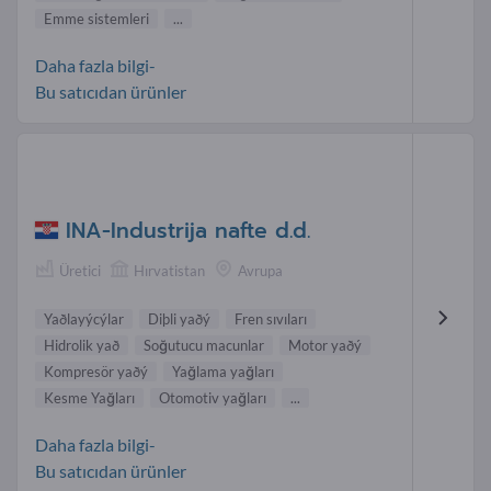
Emme sistemleri
...
Daha fazla bilgi-
Bu satıcıdan ürünler
INA-Industrija nafte d.d.
Üretici
Hırvatistan
Avrupa
Yaðlayýcýlar
Diþli yaðý
Fren sıvıları
Hidrolik yað
Soğutucu macunlar
Motor yaðý
Kompresör yaðý
Yağlama yağları
Kesme Yağları
Otomotiv yağları
...
Daha fazla bilgi-
Bu satıcıdan ürünler