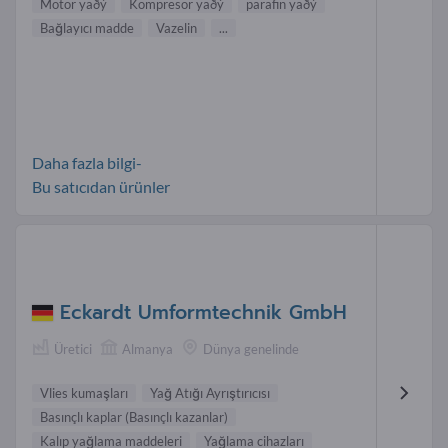
Motor yaðý
Kompresör yaðý
parafin yaðý
Bağlayıcı madde
Vazelin
...
Daha fazla bilgi-
Bu satıcıdan ürünler
Eckardt Umformtechnik GmbH
Üretici
Almanya
Dünya genelinde
Vlies kumaşları
Yağ Atığı Ayrıştırıcısı
Basınçlı kaplar (Basınçlı kazanlar)
Kalıp yağlama maddeleri
Yağlama cihazları