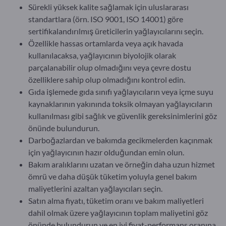
Sürekli yüksek kalite sağlamak için uluslararası
standartlara (örn. ISO 9001, ISO 14001) göre
sertifikalandırılmış üreticilerin yağlayıcılarını seçin.
Özellikle hassas ortamlarda veya açık havada
kullanılacaksa, yağlayıcının biyolojik olarak
parçalanabilir olup olmadığını veya çevre dostu
özelliklere sahip olup olmadığını kontrol edin.
Gıda işlemede gıda sınıfı yağlayıcıların veya içme suyu
kaynaklarının yakınında toksik olmayan yağlayıcıların
kullanılması gibi sağlık ve güvenlik gereksinimlerini göz
önünde bulundurun.
Darboğazlardan ve bakımda gecikmelerden kaçınmak
için yağlayıcının hazır olduğundan emin olun.
Bakım aralıklarını uzatan ve örneğin daha uzun hizmet
ömrü ve daha düşük tüketim yoluyla genel bakım
maliyetlerini azaltan yağlayıcıları seçin.
Satın alma fiyatı, tüketim oranı ve bakım maliyetleri
dahil olmak üzere yağlayıcının toplam maliyetini göz
önünde bulundurun ve en iyi fiyat-performans oranına