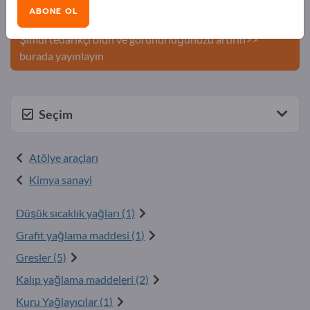
Şirketinizi ve ürünlerinizi
ABONE OL
Exportpages'te yayınlayın.
Şimdi tedarikçi olun ve görünürlüğünüzü artırın>>
burada yayınlayın
Seçim
Atölye araçları
Kimya sanayi
Düşük sıcaklık yağları (1)
Grafit yağlama maddesi (1)
Gresler (5)
Kalıp yağlama maddeleri (2)
Kuru Yağlayıcılar (1)