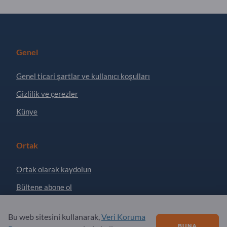
Genel
Genel ticari şartlar ve kullanıcı koşulları
Gizlilik ve çerezler
Künye
Ortak
Ortak olarak kaydolun
Bültene abone ol
Bu web sitesini kullanarak,
Veri Koruma
Sorular?
BUNA