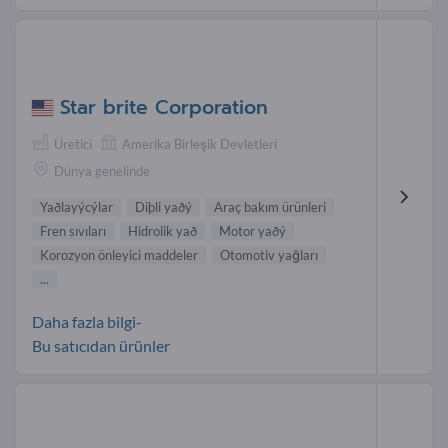
Star brite Corporation
Üretici
Amerika Birleşik Devletleri
Dünya genelinde
Yaðlayýcýlar
Diþli yaðý
Araç bakım ürünleri
Fren sıvıları
Hidrolik yað
Motor yaðý
Korozyon önleyici maddeler
Otomotiv yağları
...
Daha fazla bilgi-
Bu satıcıdan ürünler