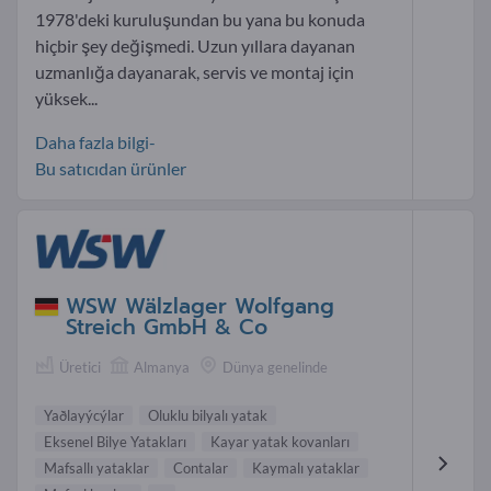
1978'deki kuruluşundan bu yana bu konuda
hiçbir şey değişmedi. Uzun yıllara dayanan
uzmanlığa dayanarak, servis ve montaj için
yüksek...
Daha fazla bilgi-
Bu satıcıdan ürünler
WSW Wälzlager Wolfgang
Streich GmbH & Co
Üretici
Almanya
Dünya genelinde
Yaðlayýcýlar
Oluklu bilyalı yatak
Eksenel Bilye Yatakları
Kayar yatak kovanları
Mafsallı yataklar
Contalar
Kaymalı yataklar