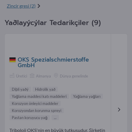
Zincir gresi (2)
Yaðlayýcýlar Tedarikçiler (9)
OKS Spezialschmierstoffe
GmbH
Üretici
Almanya
Dünya genelinde
Diþli yaðý
Hidrolik yað
Yağlama maddesi katı maddeleri
Yağlama yağları
Korozyon önleyici maddeler
Korozyondan korunma spreyi
Pastan koruyucu yağ
...
Triboloji OKS'nin en büyük tutkusudur. Şirketin