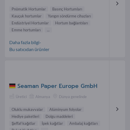
Pnömatik Hortumlar
Basınç Hortumları
Kauçuk hortumlar
Yangın söndürme cihazları
Endüstriyel Hortumlar
Hortum bağlantıları
Emme hortumları
...
Daha fazla bilgi-
Bu satıcıdan ürünler
Seaman Paper Europe GmbH
Üretici
Almanya
Dünya genelinde
Oluklu mukavvalar
Alüminyum folyolar
Hediye paketleri
Dolgu maddeleri
Şeffaf kağıtlar
İpek kağıtlar
Ambalaj kağıtları