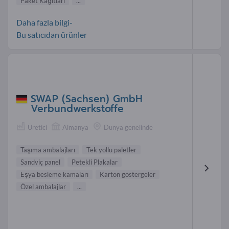
Paket Kağıtları
...
Daha fazla bilgi-
Bu satıcıdan ürünler
SWAP (Sachsen) GmbH
Verbundwerkstoffe
Üretici
Almanya
Dünya genelinde
Taşıma ambalajları
Tek yollu paletler
Sandviç panel
Petekli Plakalar
Eşya besleme kamaları
Karton göstergeler
Özel ambalajlar
...