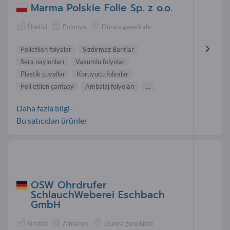
Marma Polskie Folie Sp. z o.o.
Üretici
Polonya
Dünya genelinde
Polietilen folyalar
Sızdırmaz Bantlar
Sera naylonları
Vakumlu folyolar
Plastik çuvallar
Koruyucu folyalar
Poli etilen çantasý
Ambalaj folyoları
...
Daha fazla bilgi-
Bu satıcıdan ürünler
OSW Ohrdrufer
SchlauchWeberei Eschbach
GmbH
Üretici
Almanya
Dünya genelinde