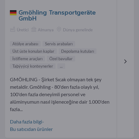
Gmöhling Transportgeräte
GmbH
Üretici
Almanya
Dünya genelinde
Atölye arabası
Servis arabaları
Üst üste konulan kaplar
Depolama kutuları
İstifleme araçları
Özel bavullar
Taþýyýcý konteynerler
...
GMÖHLING - Şirket Sıcak olmayan tek şey
metaldir. Gmöhling - 80'den fazla olaylı yıl,
100'den fazla deneyimli personel ve
alüminyumun nasıl işleneceğine dair 1.000'den
fazla...
Daha fazla bilgi-
Bu satıcıdan ürünler