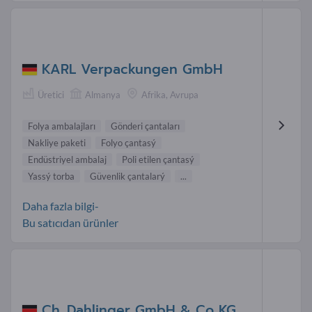
KARL Verpackungen GmbH
Üretici
Almanya
Afrika, Avrupa
Folya ambalajları
Gönderi çantaları
Nakliye paketi
Folyo çantasý
Endüstriyel ambalaj
Poli etilen çantasý
Yassý torba
Güvenlik çantalarý
...
Daha fazla bilgi-
Bu satıcıdan ürünler
Ch. Dahlinger GmbH & Co KG