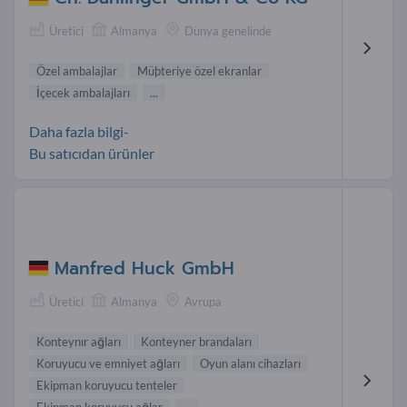
Üretici
Almanya
Dünya genelinde
Özel ambalajlar
Müþteriye özel ekranlar
İçecek ambalajları
...
Daha fazla bilgi-
Bu satıcıdan ürünler
Manfred Huck GmbH
Üretici
Almanya
Avrupa
Konteynır ağları
Konteyner brandaları
Koruyucu ve emniyet ağları
Oyun alanı cihazları
Ekipman koruyucu tenteler
Ekipman koruyucu ağlar
...