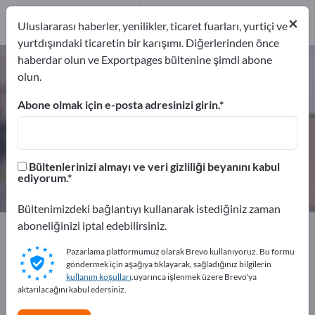
Üreticiler
25
×
Uluslararası haberler, yenilikler, ticaret fuarları, yurtiçi ve
Distribütör
1
yurtdışındaki ticaretin bir karışımı. Diğerlerinden önce
haberdar olun ve Exportpages bültenine şimdi abone
Taşıma ambalajları – üreticileri ve
olun.
tedarikçileri bulun
Abone olmak için e-posta adresinizi girin.
İhracatçıları
Üreticiler
26
25
Bültenlerinizi almayı ve veri gizliliği beyanını kabul
Distribütör
ediyorum.
1
Bültenimizdeki bağlantıyı kullanarak istediğiniz zaman
aboneliğinizi iptal edebilirsiniz.
Exportpages
Taşıma ve Ambalaj
Taşıma ambalajları
Pazarlama platformumuz olarak Brevo kullanıyoruz. Bu formu
göndermek için aşağıya tıklayarak, sağladığınız bilgilerin
Exportpages'te ücretsiz reklam
kullanım koşulları
.uyarınca işlenmek üzere Brevo'ya
verin!
aktarılacağını kabul edersiniz.
İhtiyaçlar – Teklifler – İkinci El Ürünler – İş İletişim