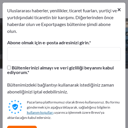
Üreticiler
1
×
Uluslararası haberler, yenilikler, ticaret fuarları, yurtiçi ve
yurtdışındaki ticaretin bir karışımı. Diğerlerinden önce
haberdar olun ve Exportpages bültenine şimdi abone
Orta gerilim anahtarlama sistemleri
olun.
– üreticileri ve tedarikçileri bulun
Abone olmak için e-posta adresinizi girin.
İhracatçıları
Üreticiler
1
1
Bültenlerinizi almayı ve veri gizliliği beyanını kabul
ediyorum.
Exportpages
Elektroteknik
Anahtarlama sistemleri
Orta gerilim anahtarlama sistemleri
Bültenimizdeki bağlantıyı kullanarak istediğiniz zaman
aboneliğinizi iptal edebilirsiniz.
Exportpages'te ücretsiz reklam
Pazarlama platformumuz olarak Brevo kullanıyoruz. Bu formu
verin!
göndermek için aşağıya tıklayarak, sağladığınız bilgilerin
kullanım koşulları
.uyarınca işlenmek üzere Brevo'ya
İhtiyaçlar – Teklifler – İkinci El Ürünler – İş İletişim
aktarılacağını kabul edersiniz.
Bilgileri >> buradan başlayın