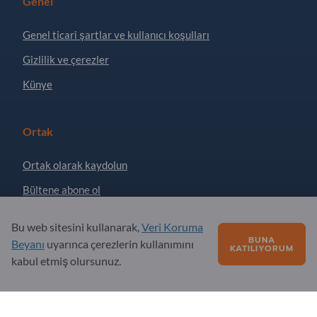
Genel
Genel ticari şartlar ve kullanıcı koşulları
Gizlilik ve çerezler
Künye
Ortak
Ortak olarak kaydolun
Bültene abone ol
Bu web sitesini kullanarak,
Veri Koruma
Sorular?
BUNA
Beyanı
uyarınca çerezlerin kullanımını
KATILIYORUM
kabul etmiş olursunuz.
SSS
Hizmet teklifimiz