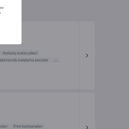
ıya
a
Ambalaj materyalleri
njeksiyonlu kalıplama parçalar
...
aları
Fren kampanaları