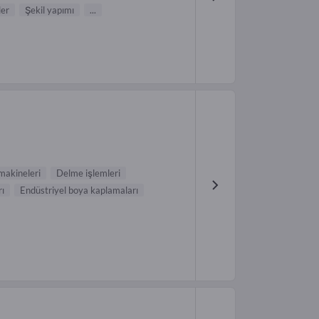
ler
Şekil yapımı
...
makineleri
Delme işlemleri
ı
Endüstriyel boya kaplamaları