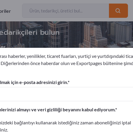
riler
tedarikçileri bulun
ler
ası haberler, yenilikler, ticaret fuarları, yurtiçi ve yurtdışındaki tica
. Diğerlerinden önce haberdar olun ve Exportpages bültenine şim
Metal işleme
Torna işleri
mak için e-posta adresinizi girin.
am verin!
etişim Bilgileri >> buradan başlayın
lerinizi almayı ve veri gizliliği beyanını kabul ediyorum.
portpages'te yayınlayın.
izdeki bağlantıyı kullanarak istediğiniz zaman aboneliğinizi iptal
ın>> burada yayınlayın
iniz.