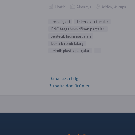
Üretici
Almanya
Afrika, Avrupa
Torna işleri
Tekerlek tutucular
CNC tezgahının dönen parçaları
Sentetik biçim parçaları
Destek rondelalarý
Teknik plastik parçalar
...
Daha fazla bilgi-
Bu satıcıdan ürünler