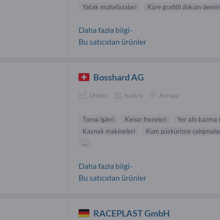
Yatak muhafazaları
Küre grafitli döküm demir
Daha fazla bilgi-
Bu satıcıdan ürünler
Bosshard AG
Üretici
İsviçre
Avrupa
Torna işleri
Kenar frezeleri
Yer altı kazma 
Kaynak makineleri
Kum püskürtme çalışmalar
...
Daha fazla bilgi-
Bu satıcıdan ürünler
RACEPLAST GmbH