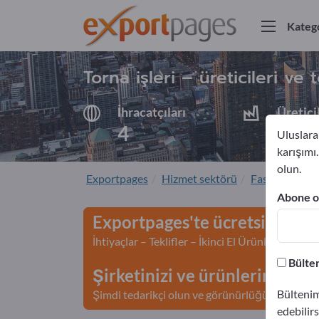
Katego
Torna işleri – üreticileri ve 
İhracatçıları
Üretici
4
4
Uluslarar
karışımı
olun.
Exportpages
Hizmet sektörü
Fason üretim
Abone ol
Exportpages'te ücretsiz rekl
İhtiyaçlar – Teklifler – İkinci El Ürünler – İş İl
Bülten
Şirketinizi ve ürünlerinizi Ex
Bültenim
Şimdi tedarikçi olun ve görünürlüğünüzü artır
edebilirs