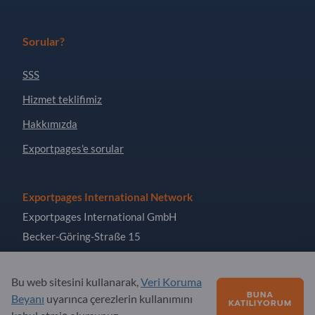
Sorular?
SSS
Hizmet teklifimiz
Hakkımızda
Exportpages'e sorular
Exportpages International Network
Exportpages International GmbH
Becker-Göring-Straße 15
76307 Karlsbad
Germany
Bu web sitesini kullanarak,
Veri Koruma
BUNA
Beyanı
uyarınca çerezlerin kullanımını
KATILIYORUM