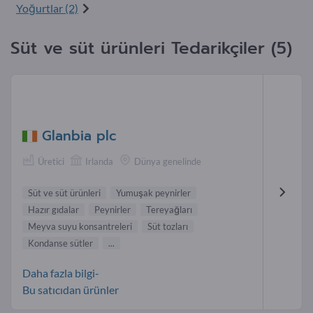
Yoğurtlar (2)
Süt ve süt ürünleri Tedarikçiler (5)
Glanbia plc
Üretici
Irlanda
Dünya genelinde
Süt ve süt ürünleri
Yumuşak peynirler
Hazır gıdalar
Peynirler
Tereyağları
Meyva suyu konsantreleri
Süt tozları
Kondanse sütler
...
Daha fazla bilgi-
Bu satıcıdan ürünler