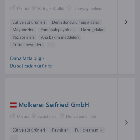
Üretici
Birleşik Krallık
Dünya genelinde
Süt ve süt ürünleri
Derin dondurulmuş gıdalar
Mayonezler
Yumuşak peynirler
Hazır gıdalar
Yaz sosisleri
Ana bakım maddeleri
Eritme peynirleri
...
Daha fazla bilgi-
Bu satıcıdan ürünler
Molkerei Seifried GmbH
Üretici
Avusturya
Dünya genelinde
Süt ve süt ürünleri
Peynirler
Full-cream milk
...