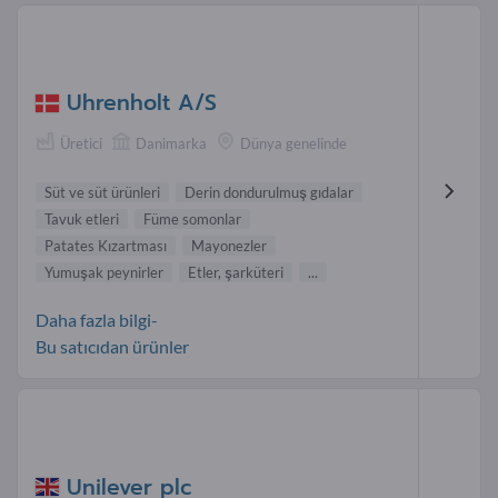
Uhrenholt A/S
Üretici
Danimarka
Dünya genelinde
Süt ve süt ürünleri
Derin dondurulmuş gıdalar
Tavuk etleri
Füme somonlar
Patates Kızartması
Mayonezler
Yumuşak peynirler
Etler, şarküteri
...
Daha fazla bilgi-
Bu satıcıdan ürünler
Unilever plc