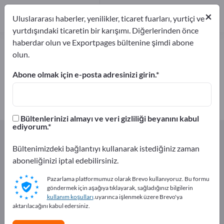
5
×
Üreticiler
5
Uluslararası haberler, yenilikler, ticaret fuarları, yurtiçi ve
yurtdışındaki ticaretin bir karışımı. Diğerlerinden önce
haberdar olun ve Exportpages bültenine şimdi abone
Süt ve süt ürünleri – üreticileri ve
olun.
tedarikçileri bulun
Abone olmak için e-posta adresinizi girin.
İhracatçıları
Üreticiler
5
5
Bültenlerinizi almayı ve veri gizliliği beyanını kabul
ediyorum.
Exportpages
Yiyecek & içecekler
Süt ve süt ürünleri
Süt ve süt ürünleri
Bültenimizdeki bağlantıyı kullanarak istediğiniz zaman
aboneliğinizi iptal edebilirsiniz.
Exportpages'te ücretsiz reklam
Pazarlama platformumuz olarak Brevo kullanıyoruz. Bu formu
verin!
göndermek için aşağıya tıklayarak, sağladığınız bilgilerin
kullanım koşulları
.uyarınca işlenmek üzere Brevo'ya
İhtiyaçlar – Teklifler – İkinci El Ürünler – İş İletişim
aktarılacağını kabul edersiniz.
Bilgileri >> buradan başlayın